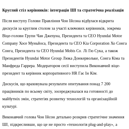
Круглий стіл керівників: інтеграція ШІ та стратегічна реалізація
Після виступу Голови Правління Чон Ійсона відбулася відкрита
дискусія за круглим столом за участі ключових керівників, зокрема
Віце-голови Групи Чан Джехуна, Президента та CEO Hyundai Motor
Company Хосе Муньйоса, Президента та CEO Kia Corporation Хо Сонга
Сонга, Президента та CEO Hyundai Mobis Co. Лі Гю Сука, а також
Президентів Hyundai Motor Group Люка Донкервольке, Сонга Кіма та
Манфреда Гаррера. Модератором сесії виступила Виконавчий віце-
президент та керівник корпоративного HR Гає Ін Кім.
Дискусія, що враховувала результати опитування понад 7 200
працівників по всьому світу, зосереджувалася на готовності до
майбутніх змін, стратегіях розвитку технологій та організаційній
культурі.
Виконавчий голова Чон Ійсон детально розкрив стратегічне значення
ШІ, підкресливши, що це не просто «технологія plug-and-play», а