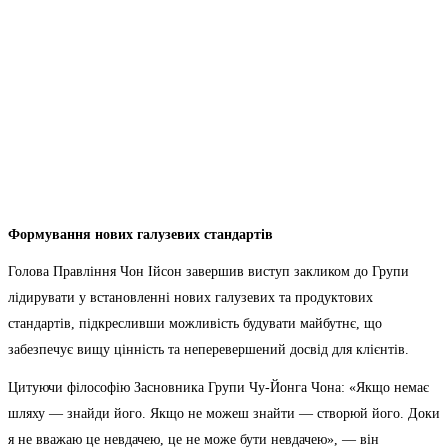
Формування нових галузевих стандартів
Голова Правління Чон Ійсон завершив виступ закликом до Групи
лідирувати у встановленні нових галузевих та продуктових
стандартів, підкресливши можливість будувати майбутнє, що
забезпечує вищу цінність та неперевершений досвід для клієнтів.
Цитуючи філософію Засновника Групи Чу-Йонга Чона: «Якщо немає
шляху — знайди його. Якщо не можеш знайти — створюй його. Доки
я не вважаю це невдачею, це не може бути невдачею», — він