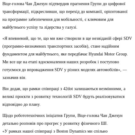
Віце-голова Чан Джехун підтвердив прагнення Групи до цифрової
трансформації, підкресливши, що перехід до компанії, орієнтованої
на програмне забезпечення для мобільності, є ключовим для
майбутнього успіху та лідерства у галузі.
«Я впевнений, що те, що ми вже створили в ще незвіданій сфері SDV
(програмно-визначених транспортних засобів), стане надійним
фундаментом для майбутнього, яке передбачає Hyundai Motor Group.
Ми все ще на етапі вдосконалення наших розробок і поступово
готуємося до впровадження SDV у різних моделях автомобілів», —
зазначив він.
Він додав, що рамки співпраці з 42dot залишаються незмінними, а
великі проєкти з розвитку технологій SDV будуть реалізовуватися
відповідно до плану.
Щодо робототехнічних ініціатив Групи, Віце-голова Чан Джехун
детально розповів про прогрес у розвитку фізичного ШІ.
«У рамках нашої співпраці з Boston Dynamics ми спільно