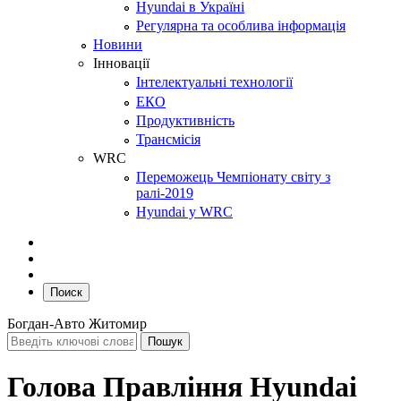
Hyundai в Україні
Регулярна та особлива інформація
Новини
Інновації
Інтелектуальні технології
ЕКО
Продуктивність
Трансмісія
WRC
Переможець Чемпіонату світу з
ралі-2019
Hyundai у WRC
Поиск
Богдан-Авто Житомир
Голова Правління Hyundai