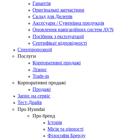
Гарантія
Оригінальні запчастини
Склад для Дилерів
Аксесуари / Сувенірна продукція
Оновлення навігаційних систем AVN
Посібник з експлуатації
Сертифікат відповідності
Спецпропозиції
Послуги
Корпоративні продажі
Лізинг
Trade-in
Корпоративні продажі
Продажі
Запис на сервіс
Тест-Драйв
Про Hyundai
Про бренд
Історія
Місія та цінності
Філософія Бренду