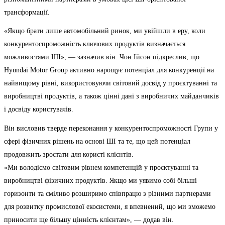
трансформації.
«Якщо брати лише автомобільний ринок, ми увійшли в еру, коли
конкурентоспроможність ключових продуктів визначається
можливостями ШІ», — зазначив він. Чон Ійсон підкреслив, що
Hyundai Motor Group активно нарощує потенціал для конкуренції на
найвищому рівні, використовуючи світовий досвід у проєктуванні та
виробництві продуктів, а також цінні дані з виробничих майданчиків
і досвіду користувачів.
Він висловив твердe переконання у конкурентоспроможності Групи у
сфері фізичних рішень на основі ШІ та те, що цей потенціал
продовжить зростати для користі клієнтів.
«Ми володіємо світовим рівнем компетенцій у проєктуванні та
виробництві фізичних продуктів. Якщо ми уявимо собі більші
горизонти та сміливо розширимо співпрацю з різними партнерами
для розвитку промислової екосистеми, я впевнений, що ми зможемо
приносити ще більшу цінність клієнтам», — додав він.