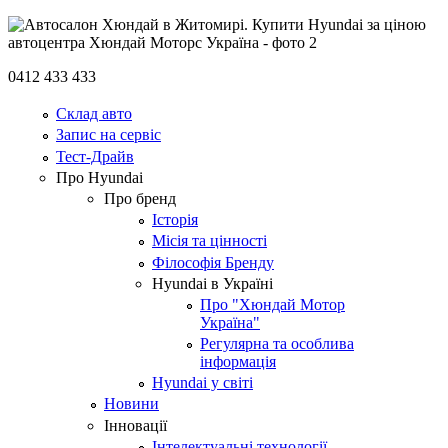
0412 433 433
Склад авто
Запис на сервіс
Тест-Драйв
Про Hyundai
Про бренд
Історія
Місія та цінності
Філософія Бренду
Hyundai в Україні
Про "Хюндай Мотор
Україна"
Регулярна та особлива
інформація
Hyundai у світі
Новини
Інновації
Інтелектуальні технології