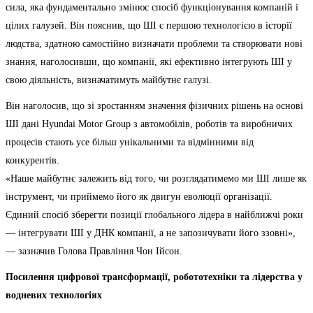
сила, яка фундаментально змінює спосіб функціонування компаній і
цілих галузей. Він пояснив, що ШІ є першою технологією в історії
людства, здатною самостійно визначати проблеми та створювати нові
знання, наголосивши, що компанії, які ефективно інтегрують ШІ у
свою діяльність, визначатимуть майбутнє галузі.
Він наголосив, що зі зростанням значення фізичних рішень на основі
ШІ дані Hyundai Motor Group з автомобілів, роботів та виробничих
процесів стають усе більш унікальними та відмінними від
конкурентів.
«Наше майбутнє залежить від того, чи розглядатимемо ми ШІ лише як
інструмент, чи приймемо його як двигун еволюції організації.
Єдиний спосіб зберегти позиції глобального лідера в найближчі роки
— інтегрувати ШІ у ДНК компанії, а не запозичувати його ззовні»,
— зазначив Голова Правління Чон Ійсон.
Посилення цифрової трансформації, робототехніки та лідерства у
водневих технологіях