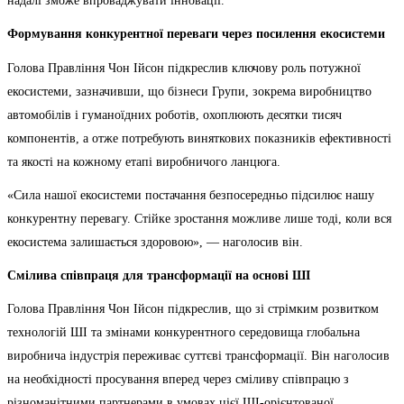
надалі зможе впроваджувати інновації.
Формування конкурентної переваги через посилення екосистеми
Голова Правління Чон Ійсон підкреслив ключову роль потужної
екосистеми, зазначивши, що бізнеси Групи, зокрема виробництво
автомобілів і гуманоїдних роботів, охоплюють десятки тисяч
компонентів, а отже потребують виняткових показників ефективності
та якості на кожному етапі виробничого ланцюга.
«Сила нашої екосистеми постачання безпосередньо підсилює нашу
конкурентну перевагу. Стійке зростання можливе лише тоді, коли вся
екосистема залишається здоровою», — наголосив він.
Смілива співпраця для трансформації на основі ШІ
Голова Правління Чон Ійсон підкреслив, що зі стрімким розвитком
технологій ШІ та змінами конкурентного середовища глобальна
виробнича індустрія переживає суттєві трансформації. Він наголосив
на необхідності просування вперед через сміливу співпрацю з
різноманітними партнерами в умовах цієї ШІ-орієнтованої