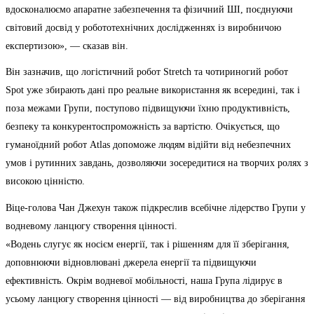
вдосконалюємо апаратне забезпечення та фізичний ШІ, поєднуючи
світовий досвід у робототехнічних дослідженнях із виробничою
експертизою», — сказав він.
Він зазначив, що логістичний робот Stretch та чотириногий робот
Spot уже збирають дані про реальне використання як всередині, так і
поза межами Групи, поступово підвищуючи їхню продуктивність,
безпеку та конкурентоспроможність за вартістю. Очікується, що
гуманоїдний робот Atlas допоможе людям відійти від небезпечних
умов і рутинних завдань, дозволяючи зосередитися на творчих ролях з
високою цінністю.
Віце-голова Чан Джехун також підкреслив всебічне лідерство Групи у
водневому ланцюгу створення цінності.
«Водень слугує як носієм енергії, так і рішенням для її зберігання,
доповнюючи відновлювані джерела енергії та підвищуючи
ефективність. Окрім водневої мобільності, наша Група лідирує в
усьому ланцюгу створення цінності — від виробництва до зберігання