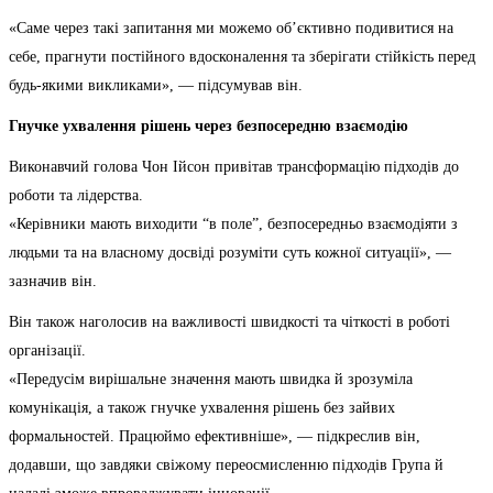
«Саме через такі запитання ми можемо об’єктивно подивитися на
себе, прагнути постійного вдосконалення та зберігати стійкість перед
будь-якими викликами», — підсумував він.
Гнучке ухвалення рішень через безпосередню взаємодію
Виконавчий голова Чон Ійсон привітав трансформацію підходів до
роботи та лідерства.
«Керівники мають виходити “в поле”, безпосередньо взаємодіяти з
людьми та на власному досвіді розуміти суть кожної ситуації», —
зазначив він.
Він також наголосив на важливості швидкості та чіткості в роботі
організації.
«Передусім вирішальне значення мають швидка й зрозуміла
комунікація, а також гнучке ухвалення рішень без зайвих
формальностей. Працюймо ефективніше», — підкреслив він,
додавши, що завдяки свіжому переосмисленню підходів Група й