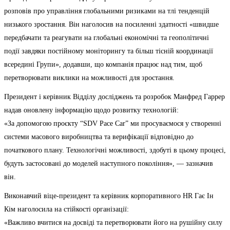
розповів про управління глобальними ризиками на тлі тенденцій
низького зростання. Він наголосив на посиленні здатності «швидше
передбачати та реагувати на глобальні економічні та геополітичні
події завдяки постійному моніторингу та більш тісній координації
всередині Групи», додавши, що компанія працює над тим, щоб
перетворювати виклики на можливості для зростання.
Президент і керівник Відділу досліджень та розробок Манфред Гаррер
надав оновлену інформацію щодо розвитку технологій:
«За допомогою проєкту “SDV Pace Car” ми просуваємося у створенні
системи масового виробництва та верифікації відповідно до
початкового плану. Технологічні можливості, здобуті в цьому процесі,
будуть застосовані до моделей наступного покоління», — зазначив
він.
Виконавчий віце-президент та керівник корпоративного HR Гає Ін
Кім наголосила на стійкості організації:
«Важливо вчитися на досвіді та перетворювати його на рушійну силу