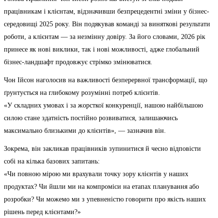
працівникам і клієнтам, відзначивши безпрецедентні зміни у бізнес-
середовищі 2025 року. Він подякував команді за виняткові результати
роботи, а клієнтам — за незмінну довіру. За його словами, 2026 рік
принесе як нові виклики, так і нові можливості, адже глобальний
бізнес-ландшафт продовжує стрімко змінюватися.
Чон Ійсон наголосив на важливості безперервної трансформації, що
ґрунтується на глибокому розумінні потреб клієнтів.
«У складних умовах і за жорсткої конкуренції, нашою найбільшою
силою стане здатність постійно розвиватися, залишаючись
максимально близькими до клієнтів», — зазначив він.
Зокрема, він закликав працівників зупинитися й чесно відповісти
собі на кілька базових запитань:
«Чи повною мірою ми врахували точку зору клієнтів у наших
продуктах? Чи йшли ми на компроміси на етапах планування або
розробки? Чи можемо ми з упевненістю говорити про якість наших
рішень перед клієнтами?»