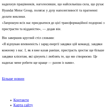
надихнув працівників, наголосивши, що найсильніша сила, що рухає
Hyundai Motor Group, полягає у духу наполегливості та прагненні
долати виклики.
«Запрошую всіх вас приєднатися до цієї трансформаційної подорожі з
пристрастю та відданістю», — додав він.
Він завершив круглий стіл словами:
«Я відчуваю впевненість і заряд енергії завдяки цій команді, завдяки
кожному з вас. І, як я вже казав раніше, пристрасть зростає ще більше
завдяки клієнтам, які цінують і люблять те, що ми створюємо. Це
надихає мене робити ще краще — разом із вами».
Більше новин
Контакти
Карта сайту