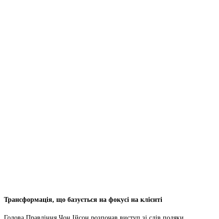
Трансформація, що базується на фокусі на клієнті
Голова Правління Чон Ійсон розпочав виступ зі слів подяки