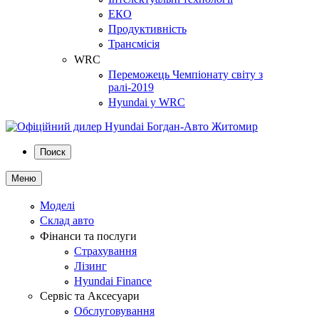
ЕКО
Продуктивність
Трансмісія
WRC
Переможець Чемпіонату світу з
ралі-2019
Hyundai у WRC
Поиск
Меню
Моделі
Склад авто
Фінанси та послуги
Страхування
Лізинг
Hyundai Finance
Сервіс та Аксесуари
Обслуговування