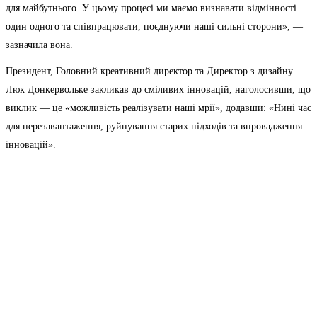
для майбутнього. У цьому процесі ми маємо визнавати відмінності
один одного та співпрацювати, поєднуючи наші сильні сторони», —
зазначила вона.
Президент, Головний креативний директор та Директор з дизайну
Люк Донкервольке закликав до сміливих інновацій, наголосивши, що
виклик — це «можливість реалізувати наші мрії», додавши: «Нині час
для перезавантаження, руйнування старих підходів та впровадження
інновацій».