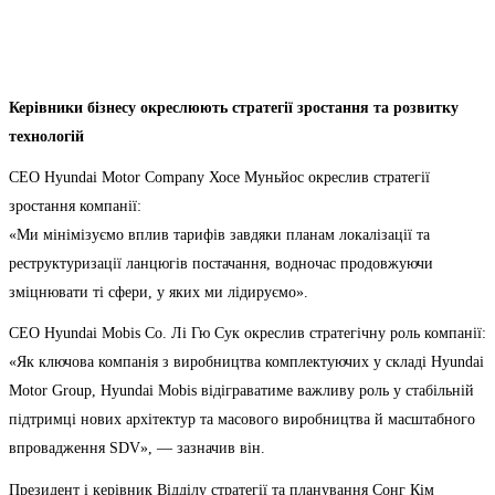
Керівники бізнесу окреслюють стратегії зростання та розвитку
технологій
CEO Hyundai Motor Company Хосе Муньйос окреслив стратегії
зростання компанії:
«Ми мінімізуємо вплив тарифів завдяки планам локалізації та
реструктуризації ланцюгів постачання, водночас продовжуючи
зміцнювати ті сфери, у яких ми лідируємо».
CEO Hyundai Mobis Co. Лі Гю Сук окреслив стратегічну роль компанії:
«Як ключова компанія з виробництва комплектуючих у складі Hyundai
Motor Group, Hyundai Mobis відіграватиме важливу роль у стабільній
підтримці нових архітектур та масового виробництва й масштабного
впровадження SDV», — зазначив він.
Президент і керівник Відділу стратегії та планування Сонг Кім