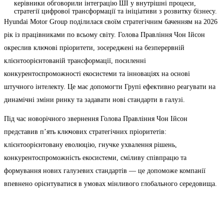
керівники обговорили інтеграцію ШІ у внутрішні процеси,
стратегії цифрової трансформації та ініціативи з розвитку бізнесу.
Hyundai Motor Group поділилася своїм стратегічним баченням на 2026
рік із працівниками по всьому світу. Голова Правління Чон Ійсон
окреслив ключові пріоритети, зосереджені на безперервній
клієнтоорієнтованій трансформації, посиленні
конкурентоспроможності екосистеми та інноваціях на основі
штучного інтелекту. Це має допомогти Групі ефективно реагувати на
динамічні зміни ринку та задавати нові стандарти в галузі.
Під час новорічного звернення Голова Правління Чон Ійсон
представив п’ять ключових стратегічних пріоритетів:
клієнтоорієнтовану еволюцію, гнучке ухвалення рішень,
конкурентоспроможність екосистеми, сміливу співпрацю та
формування нових галузевих стандартів — це допоможе компанії
впевнено орієнтуватися в умовах мінливого глобального середовища.