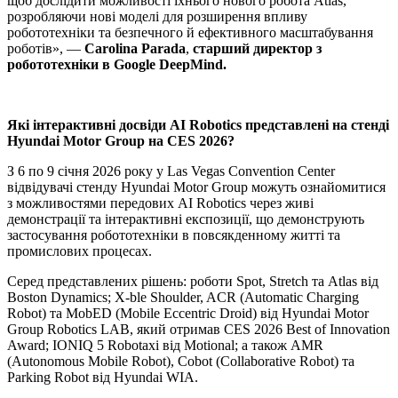
щоб дослідити можливості їхнього нового робота Atlas,
розробляючи нові моделі для розширення впливу
робототехніки та безпечного й ефективного масштабування
роботів», —
Carolina Parada
,
старший директор з
робототехніки в Google DeepMind.
Які інтерактивні досвіди AI Robotics представлені на стенді
Hyundai Motor Group на CES 2026?
З 6 по 9 січня 2026 року у Las Vegas Convention Center
відвідувачі стенду Hyundai Motor Group можуть ознайомитися
з можливостями передових AI Robotics через живі
демонстрації та інтерактивні експозиції, що демонструють
застосування робототехніки в повсякденному житті та
промислових процесах.
Серед представлених рішень: роботи Spot, Stretch та Atlas від
Boston Dynamics; X-ble Shoulder, ACR (Automatic Charging
Robot) та MobED (Mobile Eccentric Droid) від Hyundai Motor
Group Robotics LAB, який отримав CES 2026 Best of Innovation
Award; IONIQ 5 Robotaxi від Motional; а також AMR
(Autonomous Mobile Robot), Cobot (Collaborative Robot) та
Parking Robot від Hyundai WIA.