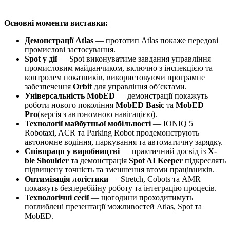
Основні моменти виставки:
Демонстрації Atlas
— прототип Atlas покаже передові
промислові застосування.
Spot у дії
— Spot виконуватиме завдання управління
промисловим майданчиком, включно з інспекцією та
контролем показників, використовуючи програмне
забезпечення
Orbit
для управління об’єктами.
Універсальність MobED
— демонстрації покажуть
роботи нового покоління
MobED Basic
та
MobED
Pro
(версія з автономною навігацією).
Технології майбутньої мобільності
— IONIQ 5
Robotaxi, ACR та Parking Robot продемонструють
автономне водіння, паркування та автоматичну зарядку.
Співпраця у виробництві
— практичний досвід із
X-
ble Shoulder
та демонстрація
Spot AI Keeper
підкреслять
підвищену точність та зменшення втоми працівників.
Оптимізація логістики
— Stretch, Cobots та AMR
покажуть безперебійну роботу та інтеграцію процесів.
Технологічні сесії
— щогодини проходитимуть
поглиблені презентації можливостей Atlas, Spot та
MobED.