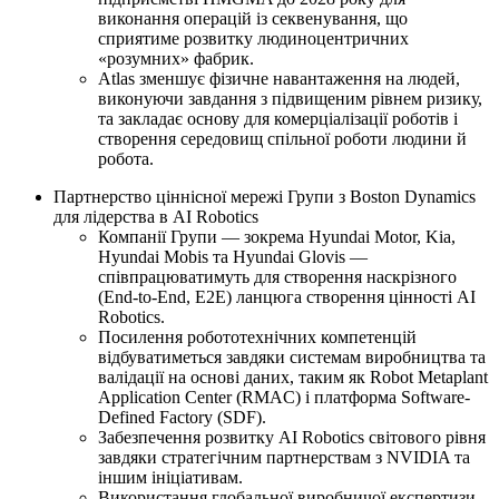
виконання операцій із секвенування, що
сприятиме розвитку людиноцентричних
«розумних» фабрик.
Atlas зменшує фізичне навантаження на людей,
виконуючи завдання з підвищеним рівнем ризику,
та закладає основу для комерціалізації роботів і
створення середовищ спільної роботи людини й
робота.
Партнерство ціннісної мережі Групи з Boston Dynamics
для лідерства в AI Robotics
Компанії Групи — зокрема Hyundai Motor, Kia,
Hyundai Mobis та Hyundai Glovis —
співпрацюватимуть для створення наскрізного
(End-to-End, E2E) ланцюга створення цінності AI
Robotics.
Посилення робототехнічних компетенцій
відбуватиметься завдяки системам виробництва та
валідації на основі даних, таким як Robot Metaplant
Application Center (RMAC) і платформа Software-
Defined Factory (SDF).
Забезпечення розвитку AI Robotics світового рівня
завдяки стратегічним партнерствам з NVIDIA та
іншим ініціативам.
Використання глобальної виробничої експертизи