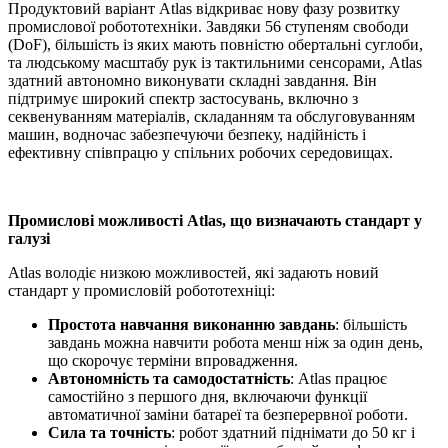
Продуктовий варіант Atlas відкриває нову фазу розвитку
промислової робототехніки. Завдяки 56 ступеням свободи
(DoF), більшість із яких мають повністю обертальні суглоби,
та людському масштабу рук із тактильними сенсорами, Atlas
здатний автономно виконувати складні завдання. Він
підтримує широкий спектр застосувань, включно з
секвенуванням матеріалів, складанням та обслуговуванням
машин, водночас забезпечуючи безпеку, надійність і
ефективну співпрацю у спільних робочих середовищах.
Промислові можливості Atlas, що визначають стандарт у
галузі
Atlas володіє низкою можливостей, які задають новий
стандарт у промисловій робототехніці:
Простота навчання виконанню завдань
: більшість
завдань можна навчити робота менш ніж за один день,
що скорочує терміни впровадження.
Автономність та самодостатність
: Atlas працює
самостійно з першого дня, включаючи функції
автоматичної заміни батареї та безперервної роботи.
Сила та точність
: робот здатний піднімати до 50 кг і