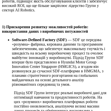
роботів, підвищує якість обслуговування клієнтів і забезпечує
високий ROI, що ще більше закріплює лідерство Групи у
секторі AI Robotics.
1) Прискорення розвитку можливостей роботів:
використання даних з виробничих потужностей
Software-Defined Factory (SDF)
— SDF це передова
«розумна» фабрика, керована даними та програмним
забезпеченням, що забезпечує максимальну гнучкість і
швидкість на всьому виробничому процесі та очолює
майбутнє інновацій у виробництві. Підхід Групи SDF
вперше було представлено в Hyundai Motor Group
Innovation Center Singapore (HMGICS), а згодом він
розвинувся до сучасної SDF-платформи в HMGMA, з
планами стратегічного розгортання на глобальних
майданчиках на основі детального аналізу
різноманітних середовищ та умов.
Підхід SDF Групи інтегрує реальні виробничі дані для
оптимізації навчання та продуктивності роботів. На
цих «розумних» виробничих платформах роботи
постійно оновлюються, аналізуючи великі масиви
даних процесів та обмінюючись висновками з