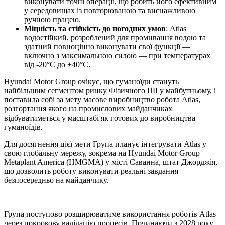
виконувати точні операції, що робить його ефективним
у середовищах із повторюваною та виснажливою
ручною працею.
Міцність та стійкість до погодних умов
: Atlas
водостійкий, розроблений для промивання водою та
здатний повноцінно виконувати свої функції —
включно з максимальною силою — при температурах
від -20°C до +40°C.
Hyundai Motor Group очікує, що гуманоїди стануть
найбільшим сегментом ринку Фізичного ШІ у майбутньому, і
поставила собі за мету масове виробництво робота Atlas,
розгортання якого на промислових майданчиках
відбуватиметься у масштабі як готових до виробництва
гуманоїдів.
Для досягнення цієї мети Група планує інтегрувати Atlas у
свою глобальну мережу, зокрема на Hyundai Motor Group
Metaplant America (HMGMA) у місті Саванна, штат Джорджія,
що дозволить роботу виконувати реальні завдання
безпосередньо на майданчику.
Група поступово розширюватиме використання роботів Atlas
через покрокову валідацію процесів. Починаючи з 2028 року,