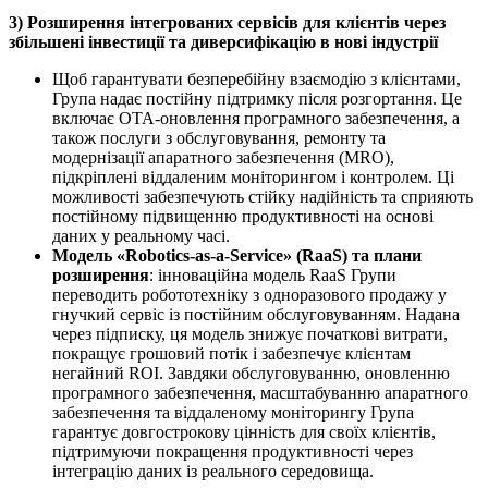
3) Розширення інтегрованих сервісів для клієнтів через
збільшені інвестиції та диверсифікацію в нові індустрії
Щоб гарантувати безперебійну взаємодію з клієнтами,
Група надає постійну підтримку після розгортання. Це
включає OTA-оновлення програмного забезпечення, а
також послуги з обслуговування, ремонту та
модернізації апаратного забезпечення (MRO),
підкріплені віддаленим моніторингом і контролем. Ці
можливості забезпечують стійку надійність та сприяють
постійному підвищенню продуктивності на основі
даних у реальному часі.
Модель «Robotics-as-a-Service» (RaaS) та плани
розширення
: інноваційна модель RaaS Групи
переводить робототехніку з одноразового продажу у
гнучкий сервіс із постійним обслуговуванням. Надана
через підписку, ця модель знижує початкові витрати,
покращує грошовий потік і забезпечує клієнтам
негайний ROI. Завдяки обслуговуванню, оновленню
програмного забезпечення, масштабуванню апаратного
забезпечення та віддаленому моніторингу Група
гарантує довгострокову цінність для своїх клієнтів,
підтримуючи покращення продуктивності через
інтеграцію даних із реального середовища.