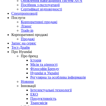
Оновлення навігаційних систем AVN
Посібник з експлуатації
Сертифікат відповідності
Спецпропозиції
Послуги
Корпоративні продажі
Лізинг
Trade-in
Корпоративні продажі
Продажі
Запис на сервіс
Тест-Драйв
Про Hyundai
Про бренд
Історія
Місія та цінності
Філософія Бренду
Hyundai в Україні
Регулярна та особлива інформація
Новини
Інновації
Інтелектуальні технології
ЕКО
Продуктивність
Трансмісія