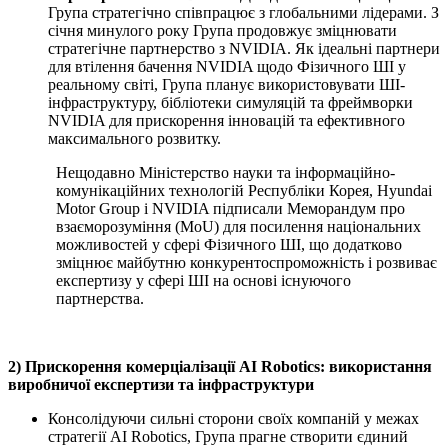
Група стратегічно співпрацює з глобальними лідерами. З
січня минулого року Група продовжує зміцнювати
стратегічне партнерство з NVIDIA. Як ідеальні партнери
для втілення бачення NVIDIA щодо Фізичного ШІ у
реальному світі, Група планує використовувати ШІ-
інфраструктуру, бібліотеки симуляцій та фреймворки
NVIDIA для прискорення інновацій та ефективного
максимального розвитку.
Нещодавно Міністерство науки та інформаційно-
комунікаційних технологій Республіки Корея, Hyundai
Motor Group і NVIDIA підписали Меморандум про
взаєморозуміння (MoU) для посилення національних
можливостей у сфері Фізичного ШІ, що додатково
зміцнює майбутню конкурентоспроможність і розвиває
експертизу у сфері ШІ на основі існуючого
партнерства.
2) Прискорення комерціалізації AI Robotics: використання
виробничої експертизи та інфраструктури
Консолідуючи сильні сторони своїх компаній у межах
стратегії AI Robotics, Група прагне створити єдиний