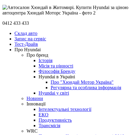
0412 433 433
Склад авто
Запис на сервіс
Тест-Драйв
Про Hyundai
Про бренд
Історія
Місія та цінності
Філософія Бренду
Hyundai в Україні
Про "Хюндай Мотор Україна"
Регулярна та особлива інформація
Hyundai у світі
Новини
Інновації
Інтелектуальні технології
ЕКО
Продуктивність
Трансмісія
WRC