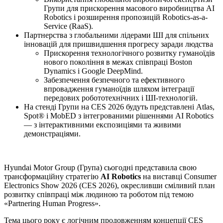
Групи для прискорення масового виробництва AI
Robotics і розширення пропозицій Robotics-as-a-
Service (RaaS).
Партнерства з глобальними лідерами ШІ для спільних
інновацій для пришвидшення прогресу заради людства
Прискорення технологічного розвитку гуманоїдів
нового покоління в межах співпраці Boston
Dynamics і Google DeepMind.
Забезпечення безпечного та ефективного
впровадження гуманоїдів шляхом інтеграції
передових робототехнічних і ШІ-технологій.
На стенді Групи на CES 2026 будуть представлені Atlas,
Spot® і MobED з інтегрованими рішеннями AI Robotics
— з інтерактивними експозиціями та живими
демонстраціями.
Hyundai Motor Group (Група) сьогодні представила свою
трансформаційну стратегію
AI Robotics
на виставці Consumer
Electronics Show 2026 (CES 2026), окресливши сміливий план
розвитку співпраці між людиною та роботом під темою
«Partnering Human Progress».
Тема цього року є логічним продовженням концепції CES