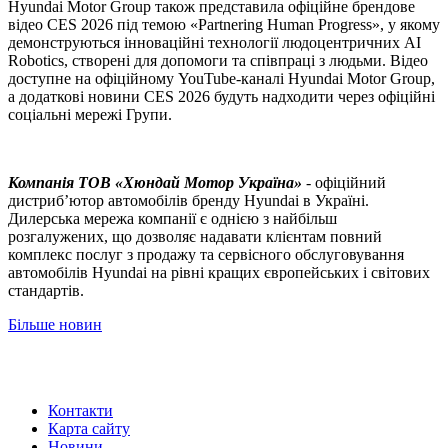
Hyundai Motor Group також представила офіційне брендове
відео CES 2026 під темою «Partnering Human Progress», у якому
демонструються інноваційні технології людоцентричних AI
Robotics, створені для допомоги та співпраці з людьми. Відео
доступне на офіційному YouTube-каналі Hyundai Motor Group,
а додаткові новини CES 2026 будуть надходити через офіційні
соціальні мережі Групи.
Компанія ТOВ «Хюндай Мотор Україна»
- офіційний
дистриб’ютор автомобілів бренду Hyundai в Україні.
Дилерська мережа компанії є однією з найбільш
розгалужених, що дозволяє надавати клієнтам повний
комплекс послуг з продажу та сервісного обслуговування
автомобілів Hyundai на рівні кращих європейських і світових
стандартів.
Більше новин
Контакти
Карта сайту
Новини