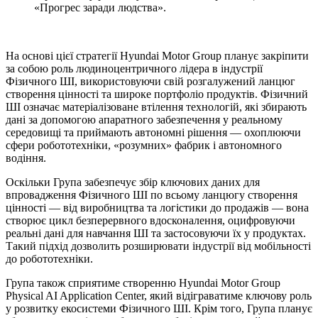
«Прогрес заради людства».
На основі цієї стратегії Hyundai Motor Group планує закріпити
за собою роль людиноцентричного лідера в індустрії
Фізичного ШІ, використовуючи свій розгалужений ланцюг
створення цінності та широке портфоліо продуктів. Фізичний
ШІ означає матеріалізоване втілення технологій, які збирають
дані за допомогою апаратного забезпечення у реальному
середовищі та приймають автономні рішення — охоплюючи
сфери робототехніки, «розумних» фабрик і автономного
водіння.
Оскільки Група забезпечує збір ключових даних для
впровадження Фізичного ШІ по всьому ланцюгу створення
цінності — від виробництва та логістики до продажів — вона
створює цикл безперервного вдосконалення, оцифровуючи
реальні дані для навчання ШІ та застосовуючи їх у продуктах.
Такий підхід дозволить розширювати індустрії від мобільності
до робототехніки.
Група також сприятиме створенню Hyundai Motor Group
Physical AI Application Center, який відіграватиме ключову роль
у розвитку екосистеми Фізичного ШІ. Крім того, Група планує