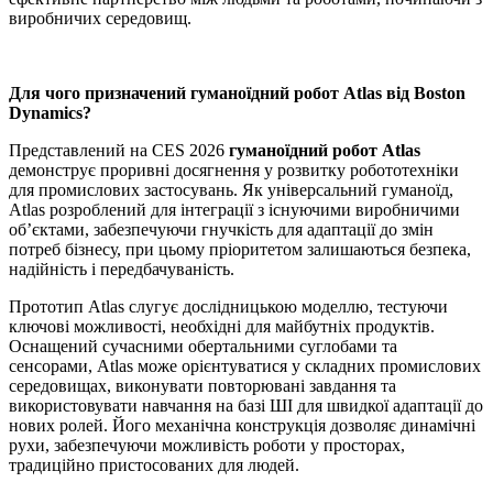
виробничих середовищ.
Для чого призначений гуманоїдний робот Atlas від Boston
Dynamics?
Представлений на CES 2026
гуманоїдний робот Atlas
демонструє проривні досягнення у розвитку робототехніки
для промислових застосувань. Як універсальний гуманоїд,
Atlas розроблений для інтеграції з існуючими виробничими
об’єктами, забезпечуючи гнучкість для адаптації до змін
потреб бізнесу, при цьому пріоритетом залишаються безпека,
надійність і передбачуваність.
Прототип Atlas слугує дослідницькою моделлю, тестуючи
ключові можливості, необхідні для майбутніх продуктів.
Оснащений сучасними обертальними суглобами та
сенсорами, Atlas може орієнтуватися у складних промислових
середовищах, виконувати повторювані завдання та
використовувати навчання на базі ШІ для швидкої адаптації до
нових ролей. Його механічна конструкція дозволяє динамічні
рухи, забезпечуючи можливість роботи у просторах,
традиційно пристосованих для людей.