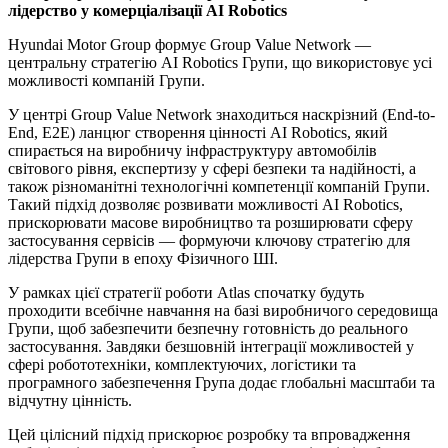
лідерство у комерціалізації AI Robotics
Hyundai Motor Group формує Group Value Network —
центральну стратегію AI Robotics Групи, що використовує усі
можливості компаній Групи.
У центрі Group Value Network знаходиться наскрізний (End-to-
End, E2E) ланцюг створення цінності AI Robotics, який
спирається на виробничу інфраструктуру автомобілів
світового рівня, експертизу у сфері безпеки та надійності, а
також різноманітні технологічні компетенції компаній Групи.
Такий підхід дозволяє розвивати можливості AI Robotics,
прискорювати масове виробництво та розширювати сферу
застосування сервісів — формуючи ключову стратегію для
лідерства Групи в епоху Фізичного ШІ.
У рамках цієї стратегії роботи Atlas спочатку будуть
проходити всебічне навчання на базі виробничого середовища
Групи, щоб забезпечити безпечну готовність до реального
застосування. Завдяки безшовній інтеграції можливостей у
сфері робототехніки, комплектуючих, логістики та
програмного забезпечення Група додає глобальні масштаби та
відчутну цінність.
Цей цілісний підхід прискорює розробку та впровадження