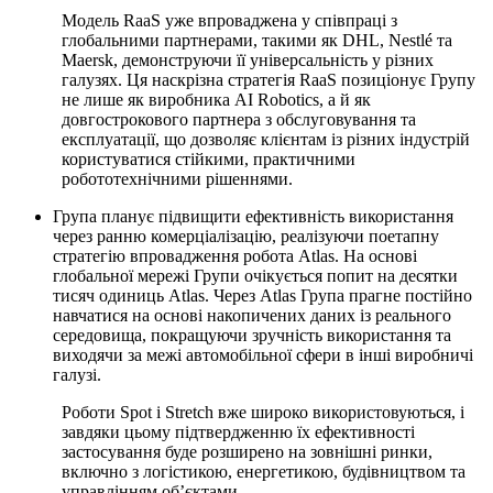
Модель RaaS уже впроваджена у співпраці з
глобальними партнерами, такими як DHL, Nestlé та
Maersk, демонструючи її універсальність у різних
галузях. Ця наскрізна стратегія RaaS позиціонує Групу
не лише як виробника AI Robotics, а й як
довгострокового партнера з обслуговування та
експлуатації, що дозволяє клієнтам із різних індустрій
користуватися стійкими, практичними
робототехнічними рішеннями.
Група планує підвищити ефективність використання
через ранню комерціалізацію, реалізуючи поетапну
стратегію впровадження робота Atlas. На основі
глобальної мережі Групи очікується попит на десятки
тисяч одиниць Atlas. Через Atlas Група прагне постійно
навчатися на основі накопичених даних із реального
середовища, покращуючи зручність використання та
виходячи за межі автомобільної сфери в інші виробничі
галузі.
Роботи Spot і Stretch вже широко використовуються, і
завдяки цьому підтвердженню їх ефективності
застосування буде розширено на зовнішні ринки,
включно з логістикою, енергетикою, будівництвом та
управлінням об’єктами.