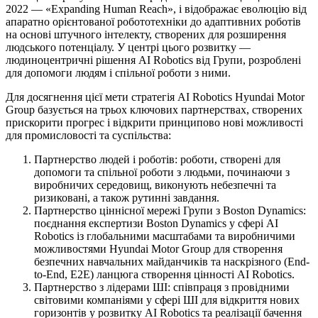
2022 — «Expanding Human Reach», і відображає еволюцію від
апаратно орієнтованої робототехніки до адаптивних роботів
на основі штучного інтелекту, створених для розширення
людського потенціалу. У центрі цього розвитку —
людиноцентричні рішення AI Robotics від Групи, розроблені
для допомоги людям і спільної роботи з ними.
Для досягнення цієї мети стратегія AI Robotics Hyundai Motor
Group базується на трьох ключових партнерствах, створених
прискорити прогрес і відкрити принципово нові можливості
для промисловості та суспільства:
Партнерство людей і роботів: роботи, створені для
допомоги та спільної роботи з людьми, починаючи з
виробничих середовищ, виконують небезпечні та
ризиковані, а також рутинні завдання.
Партнерство ціннісної мережі Групи з Boston Dynamics:
поєднання експертизи Boston Dynamics у сфері AI
Robotics із глобальними масштабами та виробничими
можливостями Hyundai Motor Group для створення
безпечних навчальних майданчиків та наскрізного (End-
to-End, E2E) ланцюга створення цінності AI Robotics.
Партнерство з лідерами ШІ: співпраця з провідними
світовими компаніями у сфері ШІ для відкриття нових
горизонтів у розвитку AI Robotics та реалізації бачення