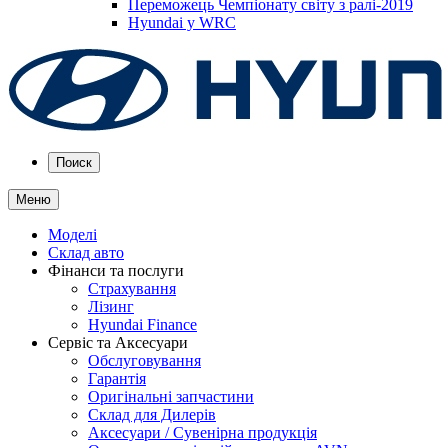
Переможець Чемпіонату світу з ралі-2019
Hyundai у WRC
Поиск
Меню
Моделі
Склад авто
Фінанси та послуги
Страхування
Лізинг
Hyundai Finance
Сервіс та Аксесуари
Обслуговування
Гарантія
Оригінальні запчастини
Склад для Дилерів
Аксесуари / Сувенірна продукція