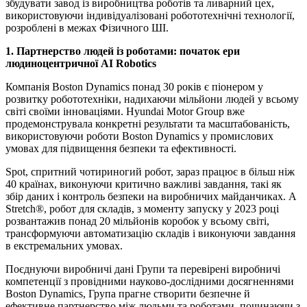
збудувати завод із виробництва роботів та ливарний цех,
використовуючи індивідуалізовані робототехнічні технології,
розроблені в межах Фізичного ШІ.
1. Партнерство людей із роботами: початок ери
людиноцентричної AI Robotics
Компанія Boston Dynamics понад 30 років є піонером у
розвитку робототехніки, надихаючи мільйони людей у всьому
світі своїми інноваціями. Hyundai Motor Group вже
продемонструвала конкретні результати та масштабованість,
використовуючи роботи Boston Dynamics у промислових
умовах для підвищення безпеки та ефективності.
Spot, спритний чотириногий робот, зараз працює в більш ніж
40 країнах, виконуючи критично важливі завдання, такі як
збір даних і контроль безпеки на виробничих майданчиках. А
Stretch®, робот для складів, з моменту запуску у 2023 році
розвантажив понад 20 мільйонів коробок у всьому світі,
трансформуючи автоматизацію складів і виконуючи завдання
в екстремальних умовах.
Поєднуючи виробничі дані Групи та перевірені виробничі
компетенції з провідними науково-дослідними досягненнями
Boston Dynamics, Група прагне створити безпечне й
ефективне партнерство між людьми та роботами, починаючи з