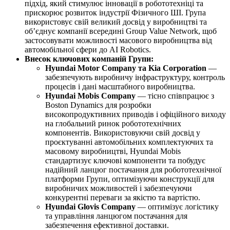
підхід, який стимулює інновації в робототехніці та
прискорює розвиток індустрії Фізичного ШІ. Група
використовує свій великий досвід у виробництві та
об’єднує компанії всередині Group Value Network, щоб
застосовувати можливості масового виробництва від
автомобільної сфери до AI Robotics.
Внесок ключових компаній Групи:
Hyundai Motor Company та Kia Corporation
—
забезпечують виробничу інфраструктуру, контроль
процесів і дані масштабного виробництва.
Hyundai Mobis Company
— тісно співпрацює з
Boston Dynamics для розробки
високопродуктивних приводів і офіційного виходу
на глобальний ринок робототехнічних
компонентів. Використовуючи свій досвід у
проєктуванні автомобільних комплектуючих та
масовому виробництві, Hyundai Mobis
стандартизує ключові компоненти та побудує
надійний ланцюг постачання для робототехнічної
платформи Групи, оптимізуючи конструкції для
виробничих можливостей і забезпечуючи
конкурентні переваги за якістю та вартістю.
Hyundai Glovis Company
— оптимізує логістику
та управління ланцюгом постачання для
забезпечення ефективної доставки.