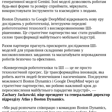
генеративної моделі Gemini. Їхні моделі дозволяють роботам
будь-якої форми та розміру сприймати, міркувати,
використовувати інструменти та взаємодіяти з людьми.
Boston Dynamics та Google DeepMind відкривають нову еру
досліджень у робототехніці, інтегруючи передові
робототехнічні технології з високорозвиненими ШІ-
рішеннями. Це стратегічне партнерство має стати рушійною
силою трансформації майбутнього мобільної індустрії.
Разом партнери прагнуть прискорити дослідження ШІ-
моделей для управління складними роботами у
високовпливових завданнях та масштабувати впровадження
роботів безпечно та ефективно.
«Конвергенція робототехніки та ШІ — це не просто
технологічний прогрес. Це трансформаційна інновація, яка
робить життя людей безпечнішим і насиченішим. Поєднуючи
можливості Boston Dynamics і Google DeepMind через це
стратегічне партнерство, ми робимо важливий крок до
переосмислення майбутнього парадигми індустрії», —
Zachary Jackowski
,
віце президент та генеральний директор
підрозділу Atlas у Boston Dynamics.
«Ми раді розпочати співпрацю з командою Boston Dynamics,