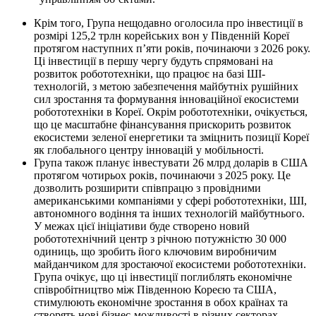
Крім того, Група нещодавно оголосила про інвестиції в
розмірі 125,2 трлн корейських вон у Південній Кореї
протягом наступних п’яти років, починаючи з 2026 року.
Ці інвестиції в першу чергу будуть спрямовані на
розвиток робототехніки, що працює на базі ШІ-
технологій, з метою забезпечення майбутніх рушійних
сил зростання та формування інноваційної екосистеми
робототехніки в Кореї. Окрім робототехніки, очікується,
що це масштабне фінансування прискорить розвиток
екосистеми зеленої енергетики та зміцнить позиції Кореї
як глобального центру інновацій у мобільності.
Група також планує інвестувати 26 млрд доларів в США
протягом чотирьох років, починаючи з 2025 року. Це
дозволить розширити співпрацю з провідними
американськими компаніями у сфері робототехніки, ШІ,
автономного водіння та інших технологій майбутнього.
У межах цієї ініціативи буде створено новий
робототехнічний центр з річною потужністю 30 000
одиниць, що зробить його ключовим виробничим
майданчиком для зростаючої екосистеми робототехніки.
Група очікує, що ці інвестиції поглиблять економічне
співробітництво між Південною Кореєю та США,
стимулюють економічне зростання в обох країнах та
створять нові бізнес-можливості в різних секторах,