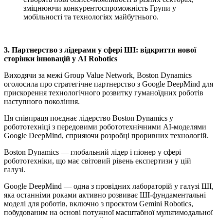
зміцнюючи конкурентоспроможність Групи у
мобільності та технологіях майбутнього.
3. Партнерство з лідерами у сфері ШІ: відкриття нової
сторінки інновацій у AI Robotics
Виходячи за межі Group Value Network, Boston Dynamics
оголосила про стратегічне партнерство з Google DeepMind для
прискорення технологічного розвитку гуманоїдних роботів
наступного покоління.
Ця співпраця поєднає лідерство Boston Dynamics у
робототехніці з передовими робототехнічними AI-моделями
Google DeepMind, сприяючи розробці проривних технологій.
Boston Dynamics — глобальний лідер і піонер у сфері
робототехніки, що має світовий рівень експертизи у цій
галузі.
Google DeepMind — одна з провідних лабораторій у галузі ШІ,
яка останніми роками активно розвиває ШІ-фундаментальні
моделі для роботів, включно з проєктом Gemini Robotics,
побудованим на основі потужної масштабної мультимодальної