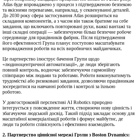
Atlas буде впроваджено у процеси з підтвердженою безпекою
та якісними перевагами, наприклад, у секвенуванні деталей.
До 2030 року сфера застосування Atlas розшириться на
складання компонентів, а з часом він також братиме на себе
завдання, що включають повторювані рухи, важкі вантажі та
інші складні операції — забезпечуючи більш безпечне робоче
середовище для працівників фабрик. Після підтвердження
його ефективності Група планує поступово масштабувати
впровадження роботів на всіх виробничих майданчиках.
Це партнерство ілюструє бачення Групи щодо
«людиноцентричної автоматизації», де люди зберігають
повний контроль, водночас забезпечуючи гармонійну
співпрацю між людьми та роботами. Роботи виконуватимуть
трудомісткі або ризиковані завдання, дозволяючи працівникам
зосередитися на навчанні роботів і контролі за їхньою
роботою.
У довгостроковій перспективі AI Robotics природно
інтегрується у повсякденне життя, створюючи нову цінність і
збагачуючи людський досвід. Такий підхід закладає основу для
масштабної комерціалізації роботів і формує майбутнє, де
люди та роботи співіснують і ефективно взаємодіють.
2. Партнерство ціннісної мережі Групи з Boston Dynamics: