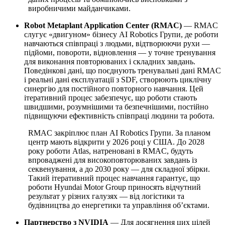
виробничими майданчиками.
Robot Metaplant Application Center (RMAC)
— RMAC
слугує «двигуном» бізнесу AI Robotics Групи, де роботи
навчаються співпраці з людьми, відтворюючи рухи —
підйоми, повороти, відновлення — у точне тренування
для виконання повторюваних і складних завдань.
Поведінкові дані, що поєднують тренувальні дані RMAC
і реальні дані експлуатації з SDF, створюють циклічну
синергію для постійного повторного навчання. Цей
ітеративний процес забезпечує, що роботи стають
швидшими, розумнішими та безпечнішими, постійно
підвищуючи ефективність співпраці людини та робота.
RMAC закріплює план AI Robotics Групи. За планом
центр мають відкрити у 2026 році у США. До 2028
року роботи Atlas, натреновані в RMAC, будуть
впроваджені для високоповторюваних завдань із
секвенування, а до 2030 року — для складної збірки.
Такий ітеративний процес навчання гарантує, що
роботи Hyundai Motor Group приносять відчутний
результат у різних галузях — від логістики та
будівництва до енергетики та управління об’єктами.
Партнерство з NVIDIA
— Для досягнення цих цілей