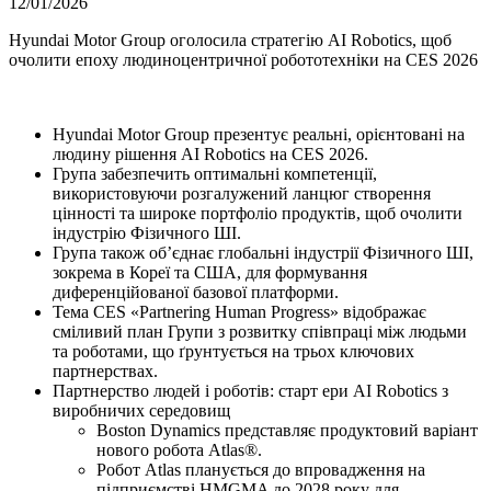
12/01/2026
Hyundai Motor Group оголосила стратегію AI Robotics, щоб
очолити епоху людиноцентричної робототехніки на CES 2026
Hyundai Motor Group презентує реальні, орієнтовані на
людину рішення AI Robotics на CES 2026.
Група забезпечить оптимальні компетенції,
використовуючи розгалужений ланцюг створення
цінності та широке портфоліо продуктів, щоб очолити
індустрію Фізичного ШІ.
Група також об’єднає глобальні індустрії Фізичного ШІ,
зокрема в Кореї та США, для формування
диференційованої базової платформи.
Тема CES «Partnering Human Progress» відображає
сміливий план Групи з розвитку співпраці між людьми
та роботами, що ґрунтується на трьох ключових
партнерствах.
Партнерство людей і роботів: старт ери AI Robotics з
виробничих середовищ
Boston Dynamics представляє продуктовий варіант
нового робота Atlas®.
Робот Atlas планується до впровадження на
підприємстві HMGMA до 2028 року для