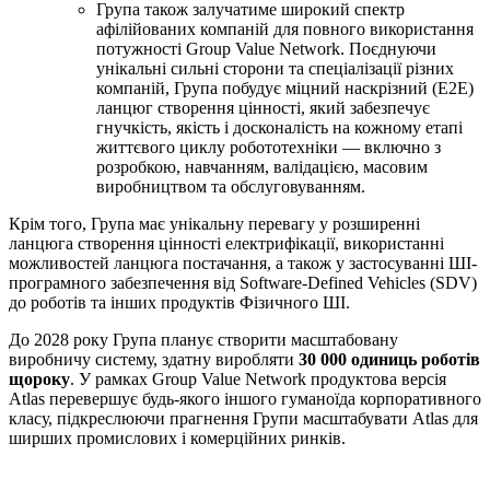
Група також залучатиме широкий спектр
афілійованих компаній для повного використання
потужності Group Value Network. Поєднуючи
унікальні сильні сторони та спеціалізації різних
компаній, Група побудує міцний наскрізний (E2E)
ланцюг створення цінності, який забезпечує
гнучкість, якість і досконалість на кожному етапі
життєвого циклу робототехніки — включно з
розробкою, навчанням, валідацією, масовим
виробництвом та обслуговуванням.
Крім того, Група має унікальну перевагу у розширенні
ланцюга створення цінності електрифікації, використанні
можливостей ланцюга постачання, а також у застосуванні ШІ-
програмного забезпечення від Software-Defined Vehicles (SDV)
до роботів та інших продуктів Фізичного ШІ.
До 2028 року Група планує створити масштабовану
виробничу систему, здатну виробляти
30 000 одиниць роботів
щороку
. У рамках Group Value Network продуктова версія
Atlas перевершує будь-якого іншого гуманоїда корпоративного
класу, підкреслюючи прагнення Групи масштабувати Atlas для
ширших промислових і комерційних ринків.