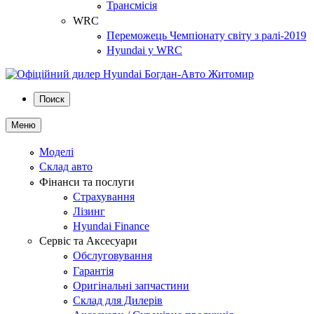
Трансмісія
WRC
Переможець Чемпіонату світу з ралі-2019
Hyundai у WRC
Поиск
Меню
Моделі
Склад авто
Фінанси та послуги
Страхування
Лізинг
Hyundai Finance
Сервіс та Аксесуари
Обслуговування
Гарантія
Оригінальні запчастини
Склад для Дилерів