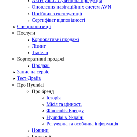
Аксесуари / Сувенірна продукція
Оновлення навігаційних систем AVN
Посібник з експлуатації
Сертифікат відповідності
Спецпропозиції
Послуги
Корпоративні продажі
Лізинг
Trade-in
Корпоративні продажі
Продажі
Запис на сервіс
Тест-Драйв
Про Hyundai
Про бренд
Історія
Місія та цінності
Філософія Бренду
Hyundai в Україні
Регулярна та особлива інформація
Новини
Інновації