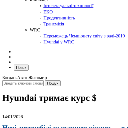
Інтелектуальні технології
ЕКО
Продуктивність
Трансмісія
WRC
Переможець Чемпіонату світу з ралі-2019
Hyundai у WRC
Поиск
Богдан-Авто Житомир
Hyundai тримає курс $
14/01/2026
Нові автомобілі за старими цінами — в