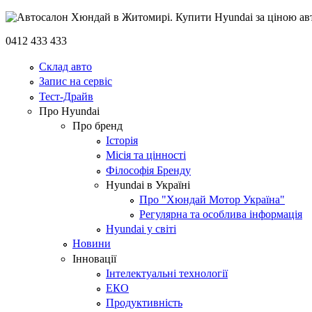
0412 433 433
Склад авто
Запис на сервіс
Тест-Драйв
Про Hyundai
Про бренд
Історія
Місія та цінності
Філософія Бренду
Hyundai в Україні
Про "Хюндай Мотор Україна"
Регулярна та особлива інформація
Hyundai у світі
Новини
Інновації
Інтелектуальні технології
ЕКО
Продуктивність