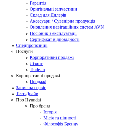
Гарантія
Оригінальні запчастини
Склад для Дилерів
Аксесуари / Сувенірна продукція
Оновлення навігаційних систем AVN
Посібник з експлуатації
Сертифікат відповідності
Спецпропозиції
Послуги
Корпоративні продажі
Лізинг
Trade-in
Корпоративні продажі
Продажі
Запис на сервіс
Тест-Драйв
Про Hyundai
Про бренд
Історія
Місія та цінності
Філософія Бренду