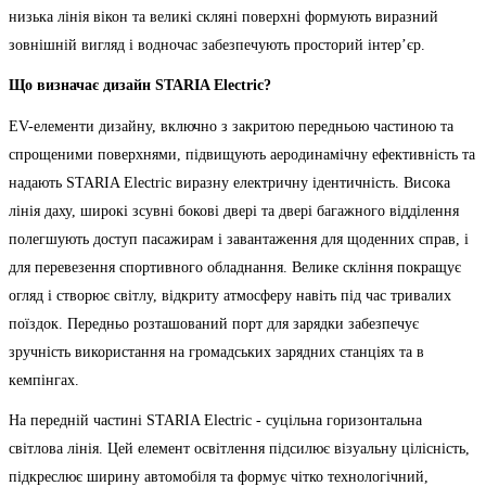
низька лінія вікон та великі скляні поверхні формують виразний
зовнішній вигляд і водночас забезпечують просторий інтер’єр.
Що визначає дизайн STARIA Electric?
EV-елементи дизайну, включно з закритою передньою частиною та
спрощеними поверхнями, підвищують аеродинамічну ефективність та
надають STARIA Electric виразну електричну ідентичність. Висока
лінія даху, широкі зсувні бокові двері та двері багажного відділення
полегшують доступ пасажирам і завантаження для щоденних справ, і
для перевезення спортивного обладнання. Велике скління покращує
огляд і створює світлу, відкриту атмосферу навіть під час тривалих
поїздок. Передньо розташований порт для зарядки забезпечує
зручність використання на громадських зарядних станціях та в
кемпінгах.
На передній частині STARIA Electric - суцільна горизонтальна
світлова лінія. Цей елемент освітлення підсилює візуальну цілісність,
підкреслює ширину автомобіля та формує чітко технологічний,