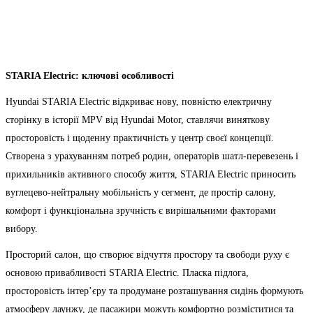
STARIA Electric: ключові особливості
Hyundai STARIA Electric відкриває нову, повністю електричну
сторінку в історії MPV від Hyundai Motor, ставлячи виняткову
просторовість і щоденну практичність у центр своєї концепції.
Створена з урахуванням потреб родин, операторів шатл-перевезень і
прихильників активного способу життя, STARIA Electric приносить
вуглецево-нейтральну мобільність у сегмент, де простір салону,
комфорт і функціональна зручність є вирішальними факторами
вибору.
Просторий салон, що створює відчуття простору та свободи руху є
основою привабливості STARIA Electric. Пласка підлога,
просторовість інтер’єру та продумане розташування сидінь формують
атмосферу лаунжу, де пасажири можуть комфортно розміститися та