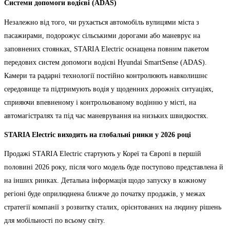
Системи допомоги водієві (ADAS)
Незалежно від того, чи рухається автомобіль вулицями міста з
пасажирами, подорожує сільськими дорогами або маневрує на
заповнених стоянках, STARIA Electric оснащена повним пакетом
передових систем допомоги водієві Hyundai SmartSense (ADAS).
Камери та радарні технології постійно контролюють навколишнє
середовище та підтримують водія у щоденних дорожніх ситуаціях,
сприяючи впевненому і контрольованому водінню у місті, на
автомагістралях та під час маневрування на низьких швидкостях.
STARIA Electric виходить на глобальні ринки у 2026 році
Продажі STARIA Electric стартують у Кореї та Європі в першій
половині 2026 року, після чого модель буде поступово представлена й
на інших ринках. Детальна інформація щодо запуску в кожному
регіоні буде оприлюднена ближче до початку продажів, у межах
стратегії компанії з розвитку сталих, орієнтованих на людину рішень
для мобільності по всьому світу.