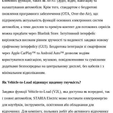
ключових функцій, таких як AVNT (аудіо, відео, навігація) та
налаштування автомобіля. Крім того, стандартом є бездротові
оновлення програмного забезпечення (OTA, Over-the-Air), що
підтримують актуальність функцій основних електронних систем
автомобіля, а теми дисплея та преміум-контент для потокових сервісів
можна придбати через Bluelink Store. Інтуїтивний інтерфейс
вирізняється високим рівнем зручності та видимості завдяки новому
графічному інтерфейсу (GUI). Бездротова інтеграція зі смартфоном
через Apple CarPlay™ та Android Auto™ дозволяє водіям
користуватися навігацією, музикою, повідомленнями та сумісними
додатками безпосередньо на центральному дисплеї, без кабелів і з
мінімальним відволіканням.
Як Vehicle-to-Load підвищує щоденну гнучкість?
Завдяки функції Vehicle-to-Load (V2L), яка доступна як всередині, так
і ззовні автомобіля, STARIA Electric може постачати електроенергію
для ноутбуків, інструментів, освітлення або обладнання для
відпочинку. Для кемпінгу, польових робіт або активного відпочинку