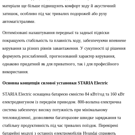
матеріали ще більше підвищують комфорт ходу й акустичний
затишок, особливо під час тривалих подорожей або руху
автомагістралями.
Оптимізовані налаштування передньої та задньої підвіски
покращують стабільність та плавність ходу, забезпечуючи впевнене
керування за різних рівнів завантаження. У сукупності ці рішення
формують розслаблений, прогнозований характер керування,
однаково придатний як для приватного, так і для професійного
використання.
Основна концепція силової установки STARIA Electric
STARIA Electric оснащена батареєю ємністю 84 кВт/год та 160 кВт
електродвигуном із переднім приводом. 800-вольтна електрична
система забезпечує високу потужність при мінімальному
тепловиділенні, дозволяючи багаторазове швидке заряджання та
стабільну продуктивність під час тривалих поїздок. Перевірені
батарейні модулі з останніх електромобілів Hyundai сприяють