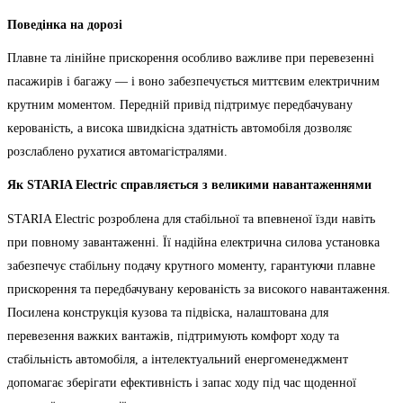
Поведінка на дорозі
Плавне та лінійне прискорення особливо важливе при перевезенні
пасажирів і багажу — і воно забезпечується миттєвим електричним
крутним моментом. Передній привід підтримує передбачувану
керованість, а висока швидкісна здатність автомобіля дозволяє
розслаблено рухатися автомагістралями.
Як STARIA Electric справляється з великими навантаженнями
STARIA Electric розроблена для стабільної та впевненої їзди навіть
при повному завантаженні. Її надійна електрична силова установка
забезпечує стабільну подачу крутного моменту, гарантуючи плавне
прискорення та передбачувану керованість за високого навантаження.
Посилена конструкція кузова та підвіска, налаштована для
перевезення важких вантажів, підтримують комфорт ходу та
стабільність автомобіля, а інтелектуальний енергоменеджмент
допомагає зберігати ефективність і запас ходу під час щоденної