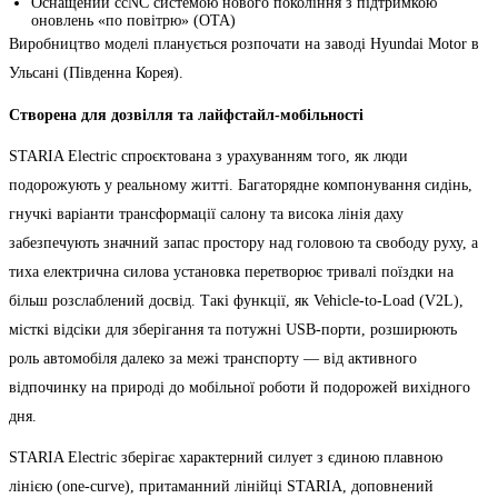
Оснащений ccNC системою нового покоління з підтримкою
оновлень «по повітрю» (OTA)
Виробництво моделі планується розпочати на заводі Hyundai Motor в
Ульсані (Південна Корея).
Створена для дозвілля та лайфстайл-мобільності
STARIA Electric спроєктована з урахуванням того, як люди
подорожують у реальному житті. Багаторядне компонування сидінь,
гнучкі варіанти трансформації салону та висока лінія даху
забезпечують значний запас простору над головою та свободу руху, а
тиха електрична силова установка перетворює тривалі поїздки на
більш розслаблений досвід. Такі функції, як Vehicle-to-Load (V2L),
місткі відсіки для зберігання та потужні USB-порти, розширюють
роль автомобіля далеко за межі транспорту — від активного
відпочинку на природі до мобільної роботи й подорожей вихідного
дня.
STARIA Electric зберігає характерний силует з єдиною плавною
лінією (one-curve), притаманний лінійці STARIA, доповнений