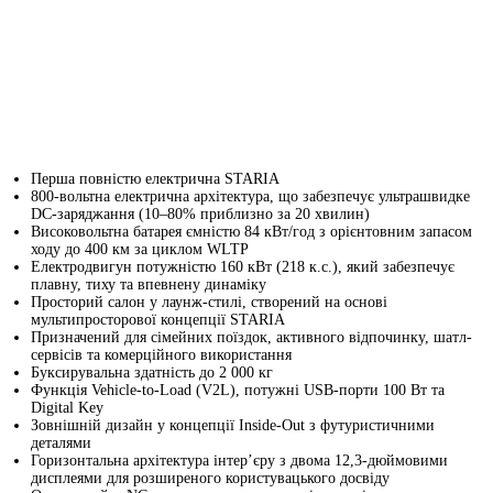
Перша повністю електрична STARIA
800-вольтна електрична архітектура, що забезпечує ультрашвидке
DC-заряджання (10–80% приблизно за 20 хвилин)
Високовольтна батарея ємністю 84 кВт/год з орієнтовним запасом
ходу до 400 км за циклом WLTP
Електродвигун потужністю 160 кВт (218 к.с.), який забезпечує
плавну, тиху та впевнену динаміку
Просторий салон у лаунж-стилі, створений на основі
мультипросторової концепції STARIA
Призначений для сімейних поїздок, активного відпочинку, шатл-
сервісів та комерційного використання
Буксирувальна здатність до 2 000 кг
Функція Vehicle-to-Load (V2L), потужні USB-порти 100 Вт та
Digital Key
Зовнішній дизайн у концепції Inside-Out з футуристичними
деталями
Горизонтальна архітектура інтер’єру з двома 12,3-дюймовими
дисплеями для розширеного користувацького досвіду