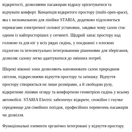
відкритості, дозволяючи пасажирам відразу орієнтуватися та
відчувати комфорт. Концепція відкритого простору (multi-open-space),
яка є визначальною для лінійки STARIA, додатково підсилюється
перевагами електричної силової установки, завдяки чому салон стає
одним із найпросторіших у сегменті. Щедрий запас простору над
головою та для ніг у всіх рядах сидінь, у поєднанні з плоскою
підлогою та інтелектуально інтегрованими рішеннями для зберігання,
дозволяє салону легко адаптуватися до змінних потреб.
Широкі віконні зони дозволяють наповнювати салон природним
світлом, підкреслюючи відчуття простору та затишку. Відчуття
простору створюється не лише розмірами, а й свободою руху,
відкритими лініями огляду та комфортною геометрією сидінь у всьому
автомобілі. STARIA Electric забезпечує відкрите, спокійне і гнучке
середовище для сімейних поїздок, професійних перевезень пасажирів
чи дозвілля.
Функціональні елементи органічно інтегровані у відчуття простору.