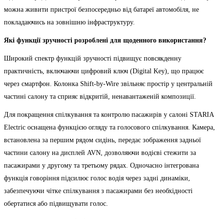
можна живити пристрої безпосередньо від батареї автомобіля, не
покладаючись на зовнішню інфраструктуру.
Які функції зручності розроблені для щоденного використання?
Широкий спектр функцій зручності підвищує повсякденну
практичність, включаючи цифровий ключ (Digital Key), що працює
через смартфон. Колонка Shift-by-Wire звільняє простір у центральній
частині салону та сприяє відкритій, ненавантаженій композиції.
Для покращення спілкування та контролю пасажирів у салоні STARIA
Electric оснащена функцією огляду та голосового спілкування. Камера,
встановлена за першим рядом сидінь, передає зображення задньої
частини салону на дисплей AVN, дозволяючи водієві стежити за
пасажирами у другому та третьому рядах. Одночасно інтегрована
функція говоріння підсилює голос водія через задні динаміки,
забезпечуючи чітке спілкування з пасажирами без необхідності
обертатися або підвищувати голос.