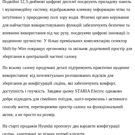
Подвійні 12,3-дюймові цифрові дисплеї поєднують приладову панель
і мультимедійну систему, відображаючи ключову інформацію чітко та
інтуїтивно у природному полі зору водія. Фізичні органи керування
для найчастіше використовуваних функцій забезпечують безпечне та
впевнене використання під час руху, поєднуючи цифрові інновації із
щоденною зручністю. У більш преміальних комплектаціях селектор
Shift-by-Wire покращує ергономіку та звільняє додатковий простір для
зберігання в центральній частині салону.
По всьому салону продумані деталі підтримують практичне щоденне
використання: від інтелектуально розташованих відсіків для
зберігання до конфігурацій сидінь, які забезпечують комфорт,
доступність і гнучкість. Завдяки цьому STARIA Electric однаково
добре підходить для сімейних поїздок, шатл-перевезень і активного
способу життя, перетворюючи простір салону на функціональний
актив, а не просто на розмір.
На старті продажів Hyundai пропонує два варіанти конфігурації
сидінь, адаптовані до різних потреб клієнтів: