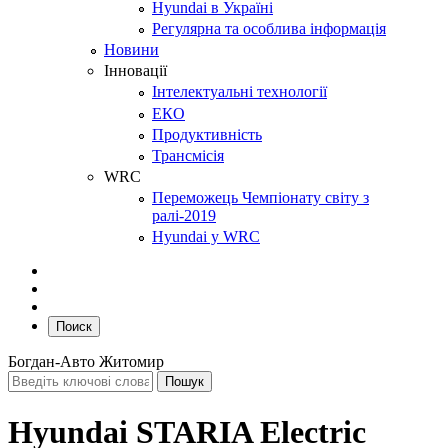
Hyundai в Україні
Регулярна та особлива інформація
Новини
Інновації
Інтелектуальні технології
ЕКО
Продуктивність
Трансмісія
WRC
Переможець Чемпіонату світу з
ралі-2019
Hyundai у WRC
Поиск
Богдан-Авто Житомир
Hyundai STARIA Electric