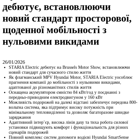
дебютує, встановлюючи
новий стандарт просторової,
щоденної мобільності з
нульовими викидами
26/01/2026
STARIA Electric дебютує на Brussels Motor Show, встановлюючи
новий стандарт для сучасного стилю життя
Як флагманський MPV Hyundai Motor, STARIA Electric уособлює
прагнення компанії до мобільності з нульовими викидами,
адаптованої до різноманітних стилів життя
Оснащена акумулятором ємністю 84 кВт/год у поєднанні з
передньо-приводним електродвигуном у 160 кВт
Можливість подорожей на далекі відстані забезпечує передова 800-
вольтна система, яка підтримує високу потужність при
мінімальному тепловиділенні та дозволяє багаторазове швидке
заряджання
Адаптивний інтер’єр, висока лінія даху та тиха робота силової
установки підвищують комфорт і функціональність для різних
сценаріїв подорожей
Повний комплекс систем допомоги водієві Hyundai SmartSense