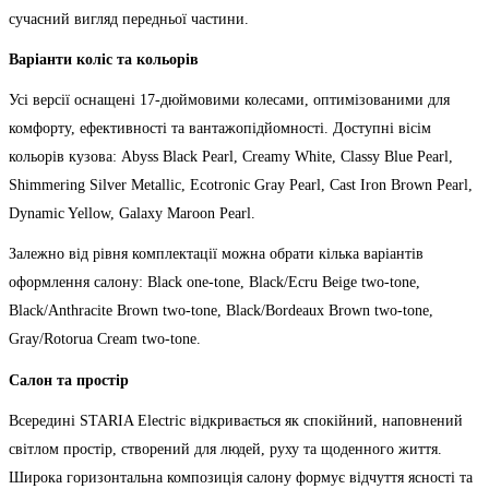
сучасний вигляд передньої частини.
Варіанти коліс та кольорів
Усі версії оснащені 17-дюймовими колесами, оптимізованими для
комфорту, ефективності та вантажопідйомності. Доступні вісім
кольорів кузова: Abyss Black Pearl, Creamy White, Classy Blue Pearl,
Shimmering Silver Metallic, Ecotronic Gray Pearl, Cast Iron Brown Pearl,
Dynamic Yellow, Galaxy Maroon Pearl.
Залежно від рівня комплектації можна обрати кілька варіантів
оформлення салону: Black one-tone, Black/Ecru Beige two-tone,
Black/Anthracite Brown two-tone, Black/Bordeaux Brown two-tone,
Gray/Rotorua Cream two-tone.
Салон та простір
Всередині STARIA Electric відкривається як спокійний, наповнений
світлом простір, створений для людей, руху та щоденного життя.
Широка горизонтальна композиція салону формує відчуття ясності та