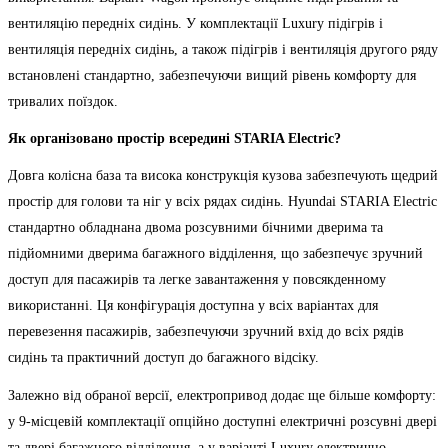
вентиляцію передніх сидінь. У комплектації Luxury підігрів і
вентиляція передніх сидінь, а також підігрів і вентиляція другого ряду
встановлені стандартно, забезпечуючи вищий рівень комфорту для
тривалих поїздок.
Як організовано простір всередині STARIA Electric?
Довга колісна база та висока конструкція кузова забезпечують щедрий
простір для голови та ніг у всіх рядах сидінь. Hyundai STARIA Electric
стандартно обладнана двома розсувними бічними дверима та
підйомними дверима багажного відділення, що забезпечує зручний
доступ для пасажирів та легке завантаження у повсякденному
використанні. Ця конфігурація доступна у всіх варіантах для
перевезення пасажирів, забезпечуючи зручний вхід до всіх рядів
сидінь та практичний доступ до багажного відсіку.
Залежно від обраної версії, електропривод додає ще більше комфорту:
у 9-місцевій комплектації опційно доступні електричні розсувні двері
та двері багажного відділення, а у варіанті Luxury електрично