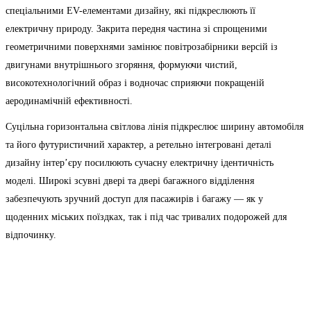
спеціальними EV-елементами дизайну, які підкреслюють її
електричну природу. Закрита передня частина зі спрощеними
геометричними поверхнями замінює повітрозабірники версій із
двигунами внутрішнього згоряння, формуючи чистий,
високотехнологічний образ і водночас сприяючи покращеній
аеродинамічній ефективності.
Суцільна горизонтальна світлова лінія підкреслює ширину автомобіля
та його футуристичний характер, а ретельно інтегровані деталі
дизайну інтер’єру посилюють сучасну електричну ідентичність
моделі. Широкі зсувні двері та двері багажного відділення
забезпечують зручний доступ для пасажирів і багажу — як у
щоденних міських поїздках, так і під час тривалих подорожей для
відпочинку.