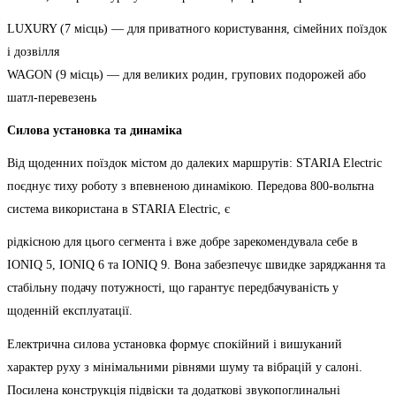
LUXURY (7 місць) — для приватного користування, сімейних поїздок
і дозвілля
WAGON (9 місць) — для великих родин, групових подорожей або
шатл-перевезень
Силова установка та динаміка
Від щоденних поїздок містом до далеких маршрутів: STARIA Electric
поєднує тиху роботу з впевненою динамікою. Передова 800-вольтна
система використана в STARIA Electric, є
рідкісною для цього сегмента і вже добре зарекомендувала себе в
IONIQ 5, IONIQ 6 та IONIQ 9. Вона забезпечує швидке заряджання та
стабільну подачу потужності, що гарантує передбачуваність у
щоденній експлуатації.
Електрична силова установка формує спокійний і вишуканий
характер руху з мінімальними рівнями шуму та вібрацій у салоні.
Посилена конструкція підвіски та додаткові звукопоглинальні