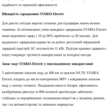
надійності та термічній ефективності.
Швидкість заряджання STARIA Electric
Для довгих поїздок короткі зупинки для підзарядки мають велике
значення. За оптимальних умов швидкого заряджання STARIA Electric
може відновити заряд з 10 до 80% приблизно за 20 хвилин. Для
щоденного заряджання вдома чи на роботі доступний вбудований
зарядний пристрій AC потужністю 11 кВт. Підігрів кришки зарядного
порту покращує зручність використання за холодної погоди.
Запас ходу STARIA Electric у повсякденному використанні
З орієнтовним запасом ходу до 400 км за циклом WLTP, STARIA
Electric входить до числа електричних MPV з найдовшим запасом
ходу у своєму сегменті. Поєднання ємності батареї, ефективного
калібрування двигуна та 800-вольтної архітектури забезпечує
стабільне та передбачуване споживання енергії як у міському режимі,
так і на автомагістралях та змішаних маршрутах.