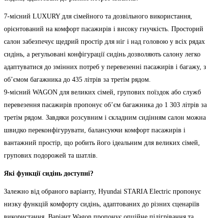
7-місний LUXURY для сімейного та дозвільного використання,
орієнтований на комфорт пасажирів і високу гнучкість. Просторий
салон забезпечує щедрий простір для ніг і над головою у всіх рядах
сидінь, а регульовані конфігурації сидінь дозволяють салону легко
адаптуватися до змінних потреб у перевезенні пасажирів і багажу, з
об’ємом багажника до 435 літрів за третім рядом.
9-місний WAGON для великих сімей, групових поїздок або служб
перевезення пасажирів пропонує об’єм багажника до 1 303 літрів за
третім рядом. Завдяки розсувним і складним сидінням салон можна
швидко переконфігурувати, балансуючи комфорт пасажирів і
вантажний простір, що робить його ідеальним для великих сімей,
групових подорожей та шатлів.
Які функції сидінь доступні?
Залежно від обраного варіанту, Hyundai STARIA Electric пропонує
низку функцій комфорту сидінь, адаптованих до різних сценаріїв
використання. Варіант Wagon пропонує опційне підігрівання та