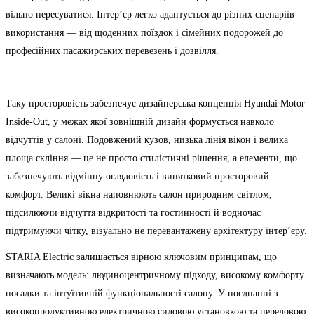
вільно пересуватися. Інтер’єр легко адаптується до різних сценаріїв
використання — від щоденних поїздок і сімейних подорожей до
професійних пасажирських перевезень і дозвілля.
Таку просторовість забезпечує дизайнерська концепція Hyundai Motor
Inside-Out, у межах якої зовнішній дизайн формується навколо
відчуттів у салоні. Подовжений кузов, низька лінія вікон і велика
площа скління — це не просто стилістичні рішення, а елементи, що
забезпечують відмінну оглядовість і винятковий просторовий
комфорт. Великі вікна наповнюють салон природним світлом,
підсилюючи відчуття відкритості та гостинності й водночас
підтримуючи чітку, візуально не перевантажену архітектуру інтер’єру.
STARIA Electric залишається вірною ключовим принципам, що
визначають модель: людиноцентричному підходу, високому комфорту
посадки та інтуїтивній функціональності салону. У поєднанні з
високопродуктивною електричною силовою установкою та передовою