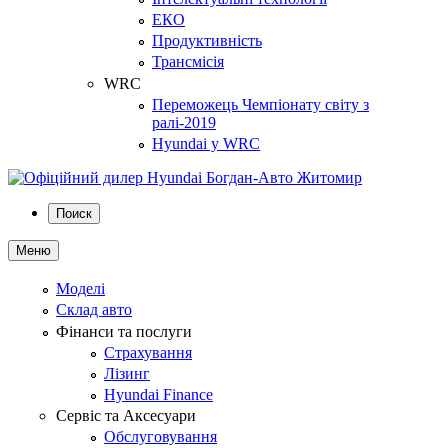
ЕКО
Продуктивність
Трансмісія
WRC
Переможець Чемпіонату світу з
ралі-2019
Hyundai у WRC
Поиск
Меню
Моделі
Склад авто
Фінанси та послуги
Страхування
Лізинг
Hyundai Finance
Сервіс та Аксесуари
Обслуговування