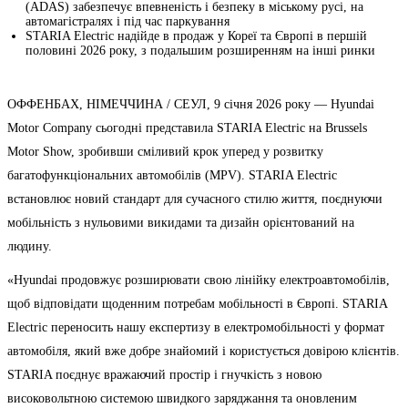
(ADAS) забезпечує впевненість і безпеку в міському русі, на
автомагістралях і під час паркування
STARIA Electric надійде в продаж у Кореї та Європі в першій
половині 2026 року, з подальшим розширенням на інші ринки
ОФФЕНБАХ, НІМЕЧЧИНА / СЕУЛ, 9 січня 2026 року — Hyundai
Motor Company сьогодні представила STARIA Electric на Brussels
Motor Show, зробивши сміливий крок уперед у розвитку
багатофункціональних автомобілів (MPV). STARIA Electric
встановлює новий стандарт для сучасного стилю життя, поєднуючи
мобільність з нульовими викидами та дизайн орієнтований на
людину.
«Hyundai продовжує розширювати свою лінійку електроавтомобілів,
щоб відповідати щоденним потребам мобільності в Європі. STARIA
Electric переносить нашу експертизу в електромобільності у формат
автомобіля, який вже добре знайомий і користується довірою клієнтів.
STARIA поєднує вражаючий простір і гнучкість з новою
високовольтною системою швидкого заряджання та оновленим