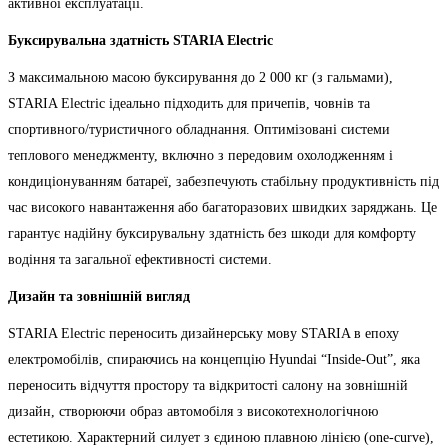
активної експлуатації.
Буксирувальна здатність STARIA Electric
З максимальною масою буксирування до 2 000 кг (з гальмами),
STARIA Electric ідеально підходить для причепів, човнів та
спортивного/туристичного обладнання. Оптимізовані системи
теплового менеджменту, включно з передовим охолодженням і
кондиціонуванням батареї, забезпечують стабільну продуктивність під
час високого навантаження або багаторазових швидких заряджань. Це
гарантує надійну буксирувальну здатність без шкоди для комфорту
водіння та загальної ефективності системи.
Дизайн та зовнішній вигляд
STARIA Electric переносить дизайнерську мову STARIA в епоху
електромобілів, спираючись на концепцію Hyundai “Inside-Out”, яка
переносить відчуття простору та відкритості салону на зовнішній
дизайн, створюючи образ автомобіля з високотехнологічною
естетикою. Характерний силует з єдиною плавною лінією (one-curve),