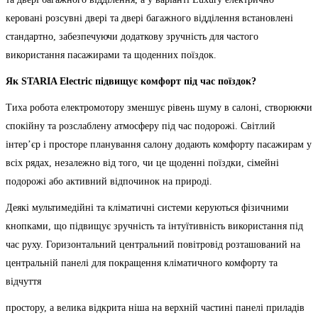
керовані розсувні двері та двері багажного відділення встановлені
стандартно, забезпечуючи додаткову зручність для частого
використання пасажирами та щоденних поїздок.
Як STARIA Electric підвищує комфорт під час поїздок?
Тиха робота електромотору зменшує рівень шуму в салоні, створюючи
спокійну та розслаблену атмосферу під час подорожі. Світлий
інтер’єр і просторе планування салону додають комфорту пасажирам у
всіх рядах, незалежно від того, чи це щоденні поїздки, сімейні
подорожі або активний відпочинок на природі.
Деякі мультимедійні та кліматичні системи керуються фізичними
кнопками, що підвищує зручність та інтуїтивність використання під
час руху. Горизонтальний центральний повітровід розташований на
центральній панелі для покращення кліматичного комфорту та
відчуття
простору, а велика відкрита ніша на верхній частині панелі приладів