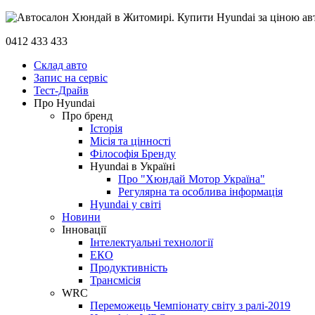
0412 433 433
Склад авто
Запис на сервіс
Тест-Драйв
Про Hyundai
Про бренд
Історія
Місія та цінності
Філософія Бренду
Hyundai в Україні
Про "Хюндай Мотор Україна"
Регулярна та особлива інформація
Hyundai у світі
Новини
Інновації
Інтелектуальні технології
ЕКО
Продуктивність
Трансмісія
WRC
Переможець Чемпіонату світу з ралі-2019