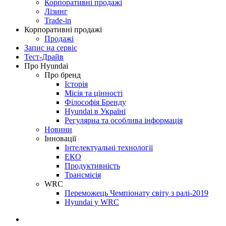
Корпоративні продажі
Лізинг
Trade-in
Корпоративні продажі
Продажі
Запис на сервіс
Тест-Драйв
Про Hyundai
Про бренд
Історія
Місія та цінності
Філософія Бренду
Hyundai в Україні
Регулярна та особлива інформація
Новини
Інновації
Інтелектуальні технології
ЕКО
Продуктивність
Трансмісія
WRC
Переможець Чемпіонату світу з ралі-2019
Hyundai у WRC