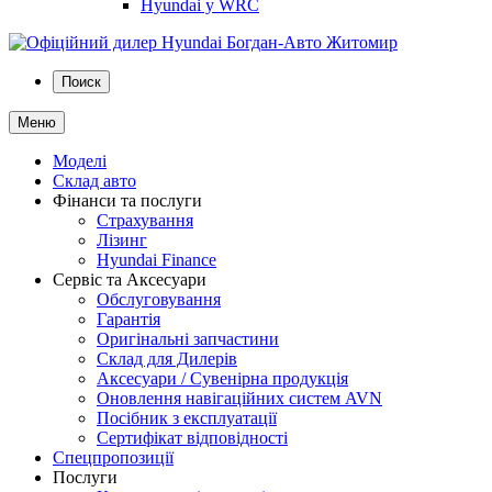
Hyundai у WRC
Поиск
Меню
Моделі
Склад авто
Фінанси та послуги
Страхування
Лізинг
Hyundai Finance
Сервіс та Аксесуари
Обслуговування
Гарантія
Оригінальні запчастини
Склад для Дилерів
Аксесуари / Сувенірна продукція
Оновлення навігаційних систем AVN
Посібник з експлуатації
Сертифікат відповідності
Спецпропозиції
Послуги