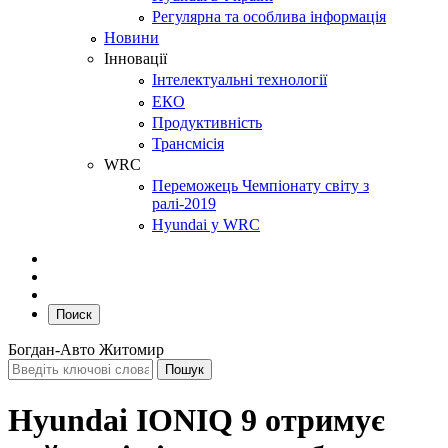
Регулярна та особлива інформація
Новини
Інновації
Інтелектуальні технології
ЕКО
Продуктивність
Трансмісія
WRC
Переможець Чемпіонату світу з
ралі-2019
Hyundai у WRC
Поиск
Богдан-Авто Житомир
Hyundai IONIQ 9 отримує