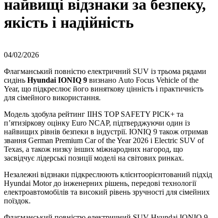
найвищі відзнаки за безпеку,
якість і надійність
04/02/2026
Флагманський повністю електричний SUV із трьома рядами
сидінь
Hyundai IONIQ 9
визнано Auto Focus Vehicle of the
Year, що підкреслює його виняткову цінність і практичність
для сімейного використання.
Модель здобула рейтинг IIHS TOP SAFETY PICK+ та
п’ятизіркову оцінку Euro NCAP, підтверджуючи один із
найвищих рівнів безпеки в індустрії. IONIQ 9 також отримав
звання German Premium Car of the Year 2026 і Electric SUV of
Texas, а також низку інших міжнародних нагород, що
засвідчує лідерські позиції моделі на світових ринках.
Незалежні відзнаки підкреслюють клієнтоорієнтований підхід
Hyundai Motor до інженерних рішень, передові технології
електроавтомобілів та високий рівень зручності для сімейних
поїздок.
Флагманський повністю електричний SUV Hyundai IONIQ 9