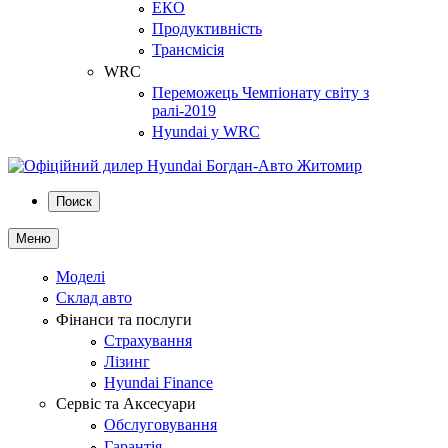
ЕКО
Продуктивність
Трансмісія
WRC
Переможець Чемпіонату світу з
ралі-2019
Hyundai у WRC
Поиск
Меню
Моделі
Склад авто
Фінанси та послуги
Страхування
Лізинг
Hyundai Finance
Сервіс та Аксесуари
Обслуговування
Гарантія