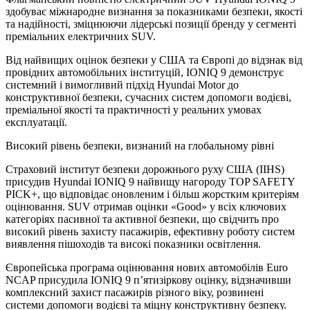
здобуває міжнародне визнання за показниками безпеки, якості
та надійності, зміцнюючи лідерські позиції бренду у сегменті
преміальних електричних SUV.
Від найвищих оцінок безпеки у США та Європі до відзнак від
провідних автомобільних інституцій, IONIQ 9 демонструє
системний і вимогливий підхід Hyundai Motor до
конструктивної безпеки, сучасних систем допомоги водієві,
преміальної якості та практичності у реальних умовах
експлуатації.
Високий рівень безпеки, визнаний на глобальному рівні
Страховий інститут безпеки дорожнього руху США (IIHS)
присудив Hyundai IONIQ 9 найвищу нагороду TOP SAFETY
PICK+, що відповідає оновленим і більш жорстким критеріям
оцінювання. SUV отримав оцінки «Good» у всіх ключових
категоріях пасивної та активної безпеки, що свідчить про
високий рівень захисту пасажирів, ефективну роботу систем
виявлення пішоходів та високі показники освітлення.
Європейська програма оцінювання нових автомобілів Euro
NCAP присудила IONIQ 9 п’ятизіркову оцінку, відзначивши
комплексний захист пасажирів різного віку, розвинені
системи допомоги водієві та міцну конструктивну безпеку.