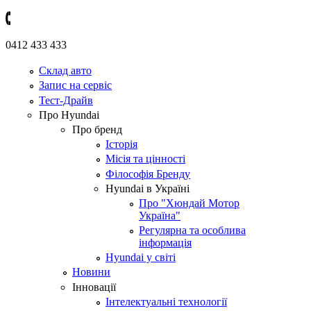
0412 433 433
Склад авто
Запис на сервіс
Тест-Драйв
Про Hyundai
Про бренд
Історія
Місія та цінності
Філософія Бренду
Hyundai в Україні
Про "Хюндай Мотор
Україна"
Регулярна та особлива
інформація
Hyundai у світі
Новини
Інновації
Інтелектуальні технології