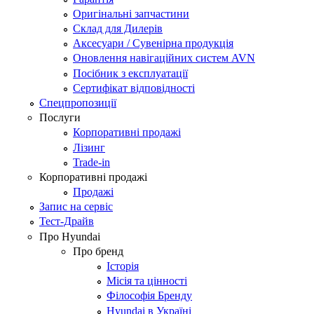
Оригінальні запчастини
Склад для Дилерів
Аксесуари / Сувенірна продукція
Оновлення навігаційних систем AVN
Посібник з експлуатації
Сертифікат відповідності
Спецпропозиції
Послуги
Корпоративні продажі
Лізинг
Trade-in
Корпоративні продажі
Продажі
Запис на сервіс
Тест-Драйв
Про Hyundai
Про бренд
Історія
Місія та цінності
Філософія Бренду
Hyundai в Україні