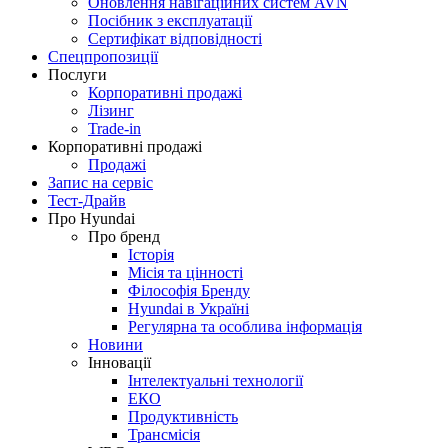
Оновлення навігаційних систем AVN
Посібник з експлуатації
Сертифікат відповідності
Спецпропозиції
Послуги
Корпоративні продажі
Лізинг
Trade-in
Корпоративні продажі
Продажі
Запис на сервіс
Тест-Драйв
Про Hyundai
Про бренд
Історія
Місія та цінності
Філософія Бренду
Hyundai в Україні
Регулярна та особлива інформація
Новини
Інновації
Інтелектуальні технології
ЕКО
Продуктивність
Трансмісія