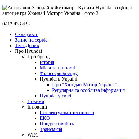
0412 433 433
Склад авто
Запис на сервіс
Тест-Драйв
Про Hyundai
Про бренд
Історія
Місія та цінності
Філософія Бренду
Hyundai в Україні
Про "Хюндай Мотор Україна"
Регулярна та особлива інформація
Hyundai у світі
Новини
Інновації
Інтелектуальні технології
ЕКО
Продуктивність
Трансмісія
WRC