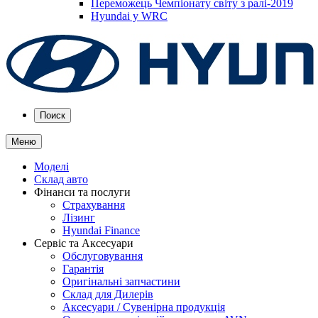
Переможець Чемпіонату світу з ралі-2019
Hyundai у WRC
Поиск
Меню
Моделі
Склад авто
Фінанси та послуги
Страхування
Лізинг
Hyundai Finance
Сервіс та Аксесуари
Обслуговування
Гарантія
Оригінальні запчастини
Склад для Дилерів
Аксесуари / Сувенірна продукція