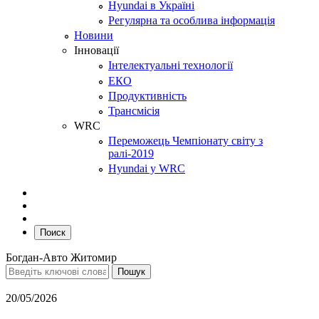
Hyundai в Україні
Регулярна та особлива інформація
Новини
Інновації
Інтелектуальні технології
ЕКО
Продуктивність
Трансмісія
WRC
Переможець Чемпіонату світу з
ралі-2019
Hyundai у WRC
Поиск
Богдан-Авто Житомир
20/05/2026