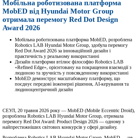
Мобільна роботизована платформа
MobED від Hyundai Motor Group
отримала перемогу Red Dot Design
Award 2026
Мобільна роботизована платформа MobED, розроблена
Robotics LAB Hyundai Motor Group, здобула перемогу
Red Dot Award 2026 за інноваційний дизайн і
практичність у реальному використанні
Дизайн платформи втілює філософію Robotics LAB
«Refined Edge», орієнтовану на покращення взаємодії з
людиною та зручність у повсякденному використанні
MobED демонструє масштабовану платформу, що
поєднує передові інженерні рішення, AI-керування та
людиноцентричний дизайн
СЕУЛ, 20 травня 2026 року — MobED (Mobile Eccentric Droid),
розроблена Robotics LAB Hyundai Motor Group, отримала
перемогу Red Dot Award: Product Design 2026 — одному з
найпрестижніших світових конкурсів у сфері дизайну.
Розроблена Robotics LAB Hyundai Motor Group, MobED — це