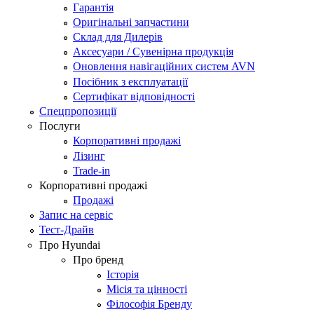
Гарантія
Оригінальні запчастини
Склад для Дилерів
Аксесуари / Сувенірна продукція
Оновлення навігаційних систем AVN
Посібник з експлуатації
Сертифікат відповідності
Спецпропозиції
Послуги
Корпоративні продажі
Лізинг
Trade-in
Корпоративні продажі
Продажі
Запис на сервіс
Тест-Драйв
Про Hyundai
Про бренд
Історія
Місія та цінності
Філософія Бренду