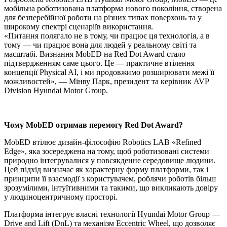
мобільна роботизована платформа нового покоління, створена
для безперебійної роботи на різних типах поверхонь та у
широкому спектрі сценаріїв використання.
«Питання полягало не в тому, чи працює ця технологія, а в
тому — чи працює вона для людей у реальному світі та
масштабі. Визнання MobED на Red Dot Award стало
підтвердженням саме цього. Це — практичне втілення
концепції Physical AI, і ми продовжимо розширювати межі її
можливостей», — Мінву Парк, президент та керівник AVP
Division Hyundai Motor Group.
Чому MobED отримав перемогу Red Dot Award?
MobED втілює дизайн-філософію Robotics LAB «Refined
Edge», яка зосереджена на тому, щоб роботизовані системи
природно інтегрувалися у повсякденне середовище людини.
Цей підхід визначає як характерну форму платформи, так і
принципи її взаємодії з користувачем, роблячи роботів більш
зрозумілими, інтуїтивними та такими, що викликають довіру
у людиноцентричному просторі.
Платформа інтегрує власні технології Hyundai Motor Group —
Drive and Lift (DnL) та механізм Eccentric Wheel, що дозволяє