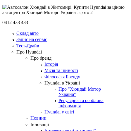
0412 433 433
Склад авто
Запис на сервіс
Тест-Драйв
Про Hyundai
Про бренд
Історія
Місія та цінності
Філософія Бренду
Hyundai в Україні
Про "Хюндай Мотор
Україна"
Регулярна та особлива
інформація
Hyundai у світі
Новини
Інновації
Інтелектуальні технології