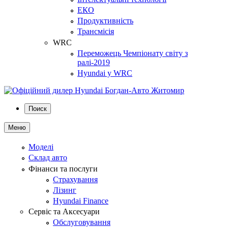
ЕКО
Продуктивність
Трансмісія
WRC
Переможець Чемпіонату світу з
ралі-2019
Hyundai у WRC
Поиск
Меню
Моделі
Склад авто
Фінанси та послуги
Страхування
Лізинг
Hyundai Finance
Сервіс та Аксесуари
Обслуговування