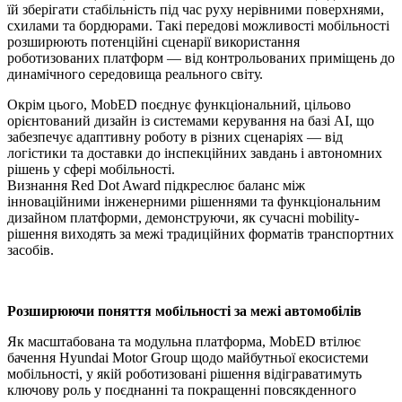
їй зберігати стабільність під час руху нерівними поверхнями,
схилами та бордюрами. Такі передові можливості мобільності
розширюють потенційні сценарії використання
роботизованих платформ — від контрольованих приміщень до
динамічного середовища реального світу.
Окрім цього, MobED поєднує функціональний, цільово
орієнтований дизайн із системами керування на базі AI, що
забезпечує адаптивну роботу в різних сценаріях — від
логістики та доставки до інспекційних завдань і автономних
рішень у сфері мобільності.
Визнання Red Dot Award підкреслює баланс між
інноваційними інженерними рішеннями та функціональним
дизайном платформи, демонструючи, як сучасні mobility-
рішення виходять за межі традиційних форматів транспортних
засобів.
Розширюючи поняття мобільності за межі автомобілів
Як масштабована та модульна платформа, MobED втілює
бачення Hyundai Motor Group щодо майбутньої екосистеми
мобільності, у якій роботизовані рішення відіграватимуть
ключову роль у поєднанні та покращенні повсякденного