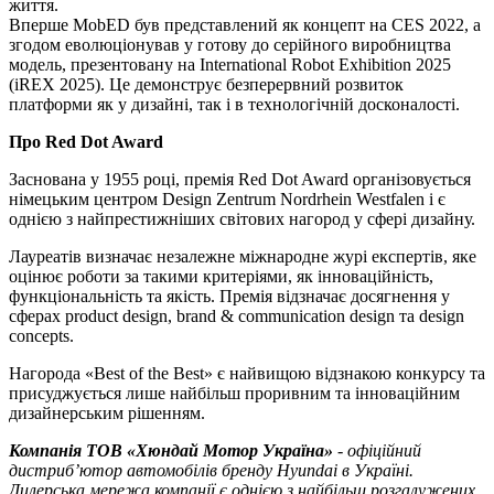
життя.
Вперше MobED був представлений як концепт на CES 2022, а
згодом еволюціонував у готову до серійного виробництва
модель, презентовану на International Robot Exhibition 2025
(iREX 2025). Це демонструє безперервний розвиток
платформи як у дизайні, так і в технологічній досконалості.
Про Red Dot Award
Заснована у 1955 році, премія Red Dot Award організовується
німецьким центром Design Zentrum Nordrhein Westfalen і є
однією з найпрестижніших світових нагород у сфері дизайну.
Лауреатів визначає незалежне міжнародне журі експертів, яке
оцінює роботи за такими критеріями, як інноваційність,
функціональність та якість. Премія відзначає досягнення у
сферах product design, brand & communication design та design
concepts.
Нагорода «Best of the Best» є найвищою відзнакою конкурсу та
присуджується лише найбільш проривним та інноваційним
дизайнерським рішенням.
Компанія ТOВ «Хюндай Мотор Україна»
- офіційний
дистриб’ютор автомобілів бренду Hyundai в Україні.
Дилерська мережа компанії є однією з найбільш розгалужених,