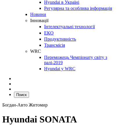
Hyundai в Україні
Регулярна та особлива інформація
Новини
Інновації
Інтелектуальні технології
ЕКО
Продуктивність
Трансмісія
WRC
Переможець Чемпіонату світу з
ралі-2019
Hyundai у WRC
Поиск
Богдан-Авто Житомир
Hyundai SONATA