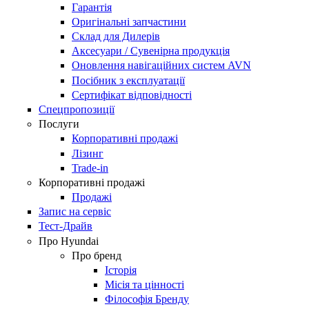
Гарантія
Оригінальні запчастини
Склад для Дилерів
Аксесуари / Сувенірна продукція
Оновлення навігаційних систем AVN
Посібник з експлуатації
Сертифікат відповідності
Спецпропозиції
Послуги
Корпоративні продажі
Лізинг
Trade-in
Корпоративні продажі
Продажі
Запис на сервіс
Тест-Драйв
Про Hyundai
Про бренд
Історія
Місія та цінності
Філософія Бренду