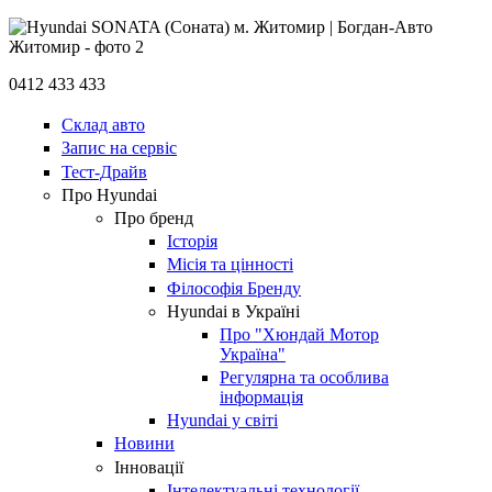
0412 433 433
Склад авто
Запис на сервіс
Тест-Драйв
Про Hyundai
Про бренд
Історія
Місія та цінності
Філософія Бренду
Hyundai в Україні
Про "Хюндай Мотор
Україна"
Регулярна та особлива
інформація
Hyundai у світі
Новини
Інновації
Інтелектуальні технології