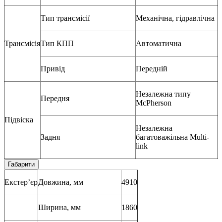
Тип трансмісії
Механічна, гідравлічна
Трансмісія
Тип КПП
Автоматична
Привід
Передній
Незалежна типу
Передня
McPherson
Підвіска
Незалежна
Задня
багатоважільна Multi-
link
Габарити
Екстер’єр
Довжина, мм
4910
Ширина, мм
1860