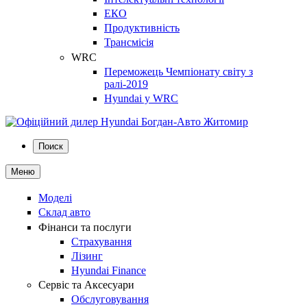
ЕКО
Продуктивність
Трансмісія
WRC
Переможець Чемпіонату світу з
ралі-2019
Hyundai у WRC
Поиск
Меню
Моделі
Склад авто
Фінанси та послуги
Страхування
Лізинг
Hyundai Finance
Сервіс та Аксесуари
Обслуговування