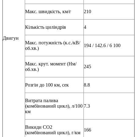
Макс. швидкість, км/г
210
Кількість циліндрів
4
Двигун
Макс. потужність (к.с./кВ/
194 / 142.6 / 6 100
об.хв.)
Макс. крут. момент (Нм/
245
об.хв.)
Розгін до 100 км, сек
8.8
Витрата палива
(комбінований цикл), л/100
7.3
км
Викиди СО2
166
(комбінований цикл), г/км