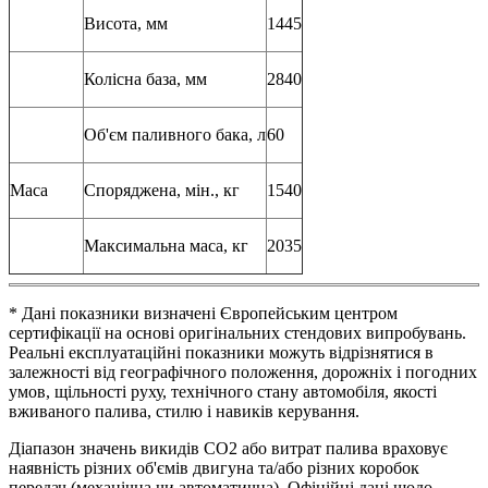
Висота, мм
1445
Колісна база, мм
2840
Об'єм паливного бака, л
60
Маса
Споряджена, мін., кг
1540
Максимальна маса, кг
2035
* Дані показники визначені Європейським центром
сертифікації на основі оригінальних стендових випробувань.
Реальні експлуатаційні показники можуть відрізнятися в
залежності від географічного положення, дорожніх і погодних
умов, щільності руху, технічного стану автомобіля, якості
вживаного палива, стилю і навиків керування.
Діапазон значень викидів СО2 або витрат палива враховує
наявність різних об'ємів двигуна та/або різних коробок
передач (механічна чи автоматична). Офіційні дані щодо