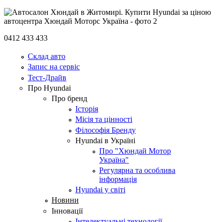
0412 433 433
Склад авто
Запис на сервіс
Тест-Драйв
Про Hyundai
Про бренд
Історія
Місія та цінності
Філософія Бренду
Hyundai в Україні
Про "Хюндай Мотор
Україна"
Регулярна та особлива
інформація
Hyundai у світі
Новини
Інновації
Інтелектуальні технології