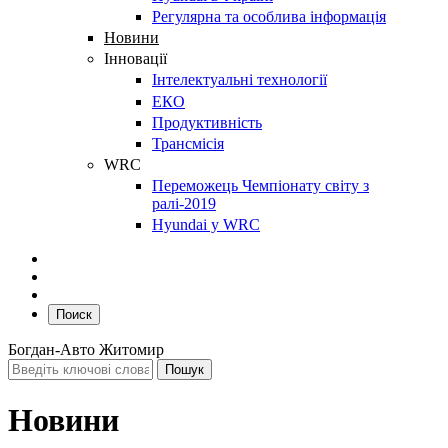
Регулярна та особлива інформація
Новини
Інновації
Інтелектуальні технології
ЕКО
Продуктивність
Трансмісія
WRC
Переможець Чемпіонату світу з
ралі-2019
Hyundai у WRC
Поиск
Богдан-Авто Житомир
Новини