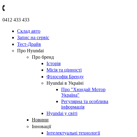
0412 433 433
Склад авто
Запис на сервіс
Тест-Драйв
Про Hyundai
Про бренд
Історія
Місія та цінності
Філософія Бренду
Hyundai в Україні
Про "Хюндай Мотор
Україна"
Регулярна та особлива
інформація
Hyundai у світі
Новини
Інновації
Інтелектуальні технології