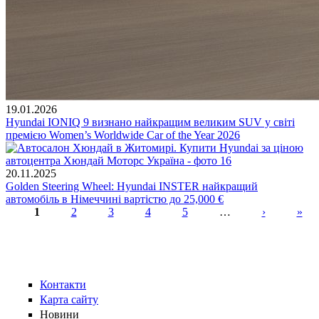
19.01.2026
Hyundai IONIQ 9 визнано найкращим великим SUV у світі
премією Women’s Worldwide Car of the Year 2026
20.11.2025
Golden Steering Wheel: Hyundai INSTER найкращий
автомобіль в Німеччині вартістю до 25,000 €
1
2
3
4
5
…
›
»
Сторінки
Контакти
Карта сайту
Новини