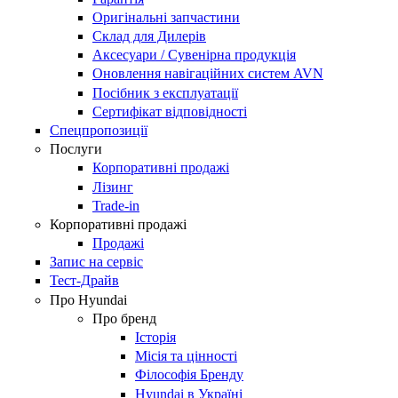
Оригінальні запчастини
Склад для Дилерів
Аксесуари / Сувенірна продукція
Оновлення навігаційних систем AVN
Посібник з експлуатації
Сертифікат відповідності
Спецпропозиції
Послуги
Корпоративні продажі
Лізинг
Trade-in
Корпоративні продажі
Продажі
Запис на сервіс
Тест-Драйв
Про Hyundai
Про бренд
Історія
Місія та цінності
Філософія Бренду
Hyundai в Україні