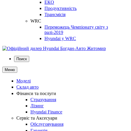
ЕКО
Продуктивність
Трансмісія
WRC
Переможець Чемпіонату світу з
ралі-2019
Hyundai у WRC
Поиск
Меню
Моделі
Склад авто
Фінанси та послуги
Страхування
Лізинг
Hyundai Finance
Сервіс та Аксесуари
Обслуговування
Гарантія